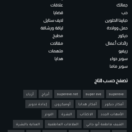
جمالك
علاقات
حب
قضايا
حبايبنا الحلوين
لايف ستايل
حمل وولادة
لياقة ورشاقة
ديكور
مطبخ
رائدات أعمال
مقالات
ريفيو
ملهمات
سوبر حواء
هدايا
سوبر ماما
تصفح حسب التاج
supereve
super eve
supereve.net
أبراج
أزياء
أفكار ديكور
أفكار هدايا
أوميكرون
إعادة تدوير
الأمهات الجدد
الاكتئاب
البشرة
التوتر
الشيف فاطمة أبو حاتي
العلاقات العاطفية
العناية بالبشرة