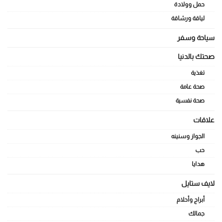
حمل وولادة
لياقة ورشاقة
سياحة وسفر
صحتك بالدنيا
تغذية
صحة عامة
صحة نفسية
علاقات
الجواز وسنينه
حب
هدايا
لايف ستايل
أبراج وأحلام
جمالك