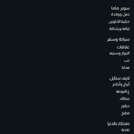
سوبر ماما
حمل وولادة
حبايبنا الحلوين
لياقة ورشاقة
سياحة وسفر
علاقات
الجواز وسنينه
حب
هدايا
لايف ستايل
أبراج وأحلام
ع الموضة
جمالك
ديكور
مطبخ
صحتك بالدنيا
تغذية