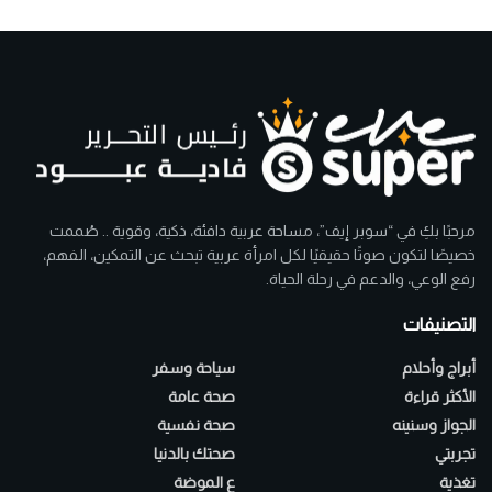
مرحبًا بكِ في “سوبر إيف”، مساحة عربية دافئة، ذكية، وقوية .. صُممت
خصيصًا لتكون صوتًا حقيقيًا لكل امرأة عربية تبحث عن التمكين، الفهم،
رفع الوعي، والدعم في رحلة الحياة.
التصنيفات
أبراج وأحلام
سياحة وسفر
الأكثر قراءة
صحة عامة
الجواز وسنينه
صحة نفسية
تجربتي
صحتك بالدنيا
تغذية
ع الموضة