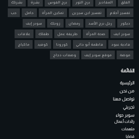
القلق
المقادير
برج الثور
برج القوس
بشرة
بشرتك
تفسير أحلام
تفسير ابن سيرين
تمكين المرأة
حامل
حب
ديكور
رجل برج الأسد
رمضان
زوجك
سوبر إيف
سوبر ايف
صحة المرأة
طريقة عمل
طفلك
علاقات
فادية عبود
فاطمة أبو حاتي
كورونا
كوفيد
ماكياج
موضة
موقع سوبر إيف
وصفات دجاج
القائمة
الرئيسية
من نحن
تواصل معنا
تجربتي
سوبر حواء
رائدات أعمال
ملهمات
قضايا