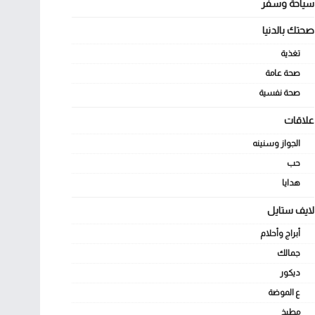
سياحة وسفر
صحتك بالدنيا
تغذية
صحة عامة
صحة نفسية
علاقات
الجواز وسنينه
حب
هدايا
لايف ستايل
أبراج وأحلام
جمالك
ديكور
ع الموضة
مطبخ