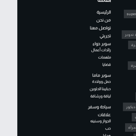
القائمة
الرئيسية
super
من نحن
تواصل معنا
 تدوير
تجربتي
سوبر حواء
رة
رائدات أعمال
ملهمات
قضايا
شرة
سوبر ماما
حمل وولادة
حبايبنا الحلوين
لياقة ورشاقة
سياحة وسفر
ديكور
علاقات
الجواز وسنينه
مرأة
حب
هدايا