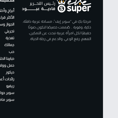
التصنيفا
أبراج وأحل
الأكثر قرا
مرحبًا بكِ في “سوبر إيف”، مساحة عربية دافئة،
الجواز وسن
ذكية، وقوية .. صُممت خصيصًا لتكون صوتًا
تجربتي
حقيقيًا لكل امرأة عربية تبحث عن التمكين،
تغذية
الفهم، رفع الوعي، والدعم في رحلة الحياة.
جمالك
حب
حبايبنا الح
حمل وولا
ديكور
رائدات أع
ريفيو
سوبر حواء
سوبر مام