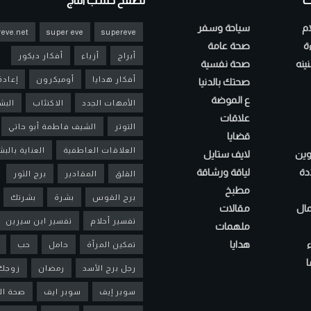
ت
تصفح حسب التاج
ام
سياحة وسفر
eve.net
super eve
supereve
ءة
صحة عامة
أبراج
أزياء
أفكار ديكور
ينه
صحة نفسية
أفكار هدايا
أوميكرون
إعادة
صحتك بالدنيا
ع الموضة
الأمهات الجدد
الاكتئاب
البش
علاقات
التوتر
الشيف فاطمة أبو حاتي
قضايا
العلاقات العاطفية
العناية بالب
لوين
لايف ستايل
دة
لياقة ورشاقة
القلق
المقادير
برج الثور
مطبخ
برج القوس
بشرة
بشرتك
مال
مقالات
تفسير أحلام
تفسير ابن سيرين
ملهمات
هدايا
تمكين المرأة
حامل
حب
ا
رجل برج الأسد
رمضان
زوجك
سوبر إيف
سوبر ايف
صحة ال