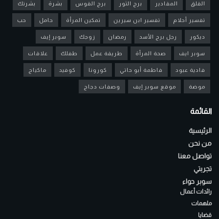
القلق
المقادير
برج الثور
برج القوس
بشرة
بشرتك
تفسير أحلام
تفسير ابن سيرين
تمكين المرأة
حامل
حب
ديكور
رجل برج الأسد
رمضان
زوجك
سوبر إيف
سوبر ايف
صحة المرأة
طريقة عمل
طفلك
علاقات
فادية عبود
فاطمة أبو حاتي
كورونا
كوفيد
ماكياج
موضة
موقع سوبر إيف
وصفات دجاج
القائمة
الرئيسية
من نحن
تواصل معنا
تجربتي
سوبر حواء
رائدات أعمال
ملهمات
قضايا