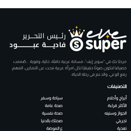
مرحبًا بكِ في “سوبر إيف”، مساحة عربية دافئة، ذكية، وقوية .. صُممت
خصيصًا لتكون صوتًا حقيقيًا لكل امرأة عربية تبحث عن التمكين، الفهم،
رفع الوعي، والدعم في رحلة الحياة.
التصنيفات
أبراج وأحلام
سياحة وسفر
الأكثر قراءة
صحة عامة
الجواز وسنينه
صحة نفسية
تجربتي
صحتك بالدنيا
تغذية
ع الموضة