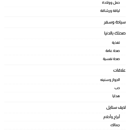
حمل وولادة
لياقة ورشاقة
سياحة وسفر
صحتك بالدنيا
تغذية
صحة عامة
صحة نفسية
علاقات
الجواز وسنينه
حب
هدايا
لايف ستايل
أبراج وأحلام
جمالك