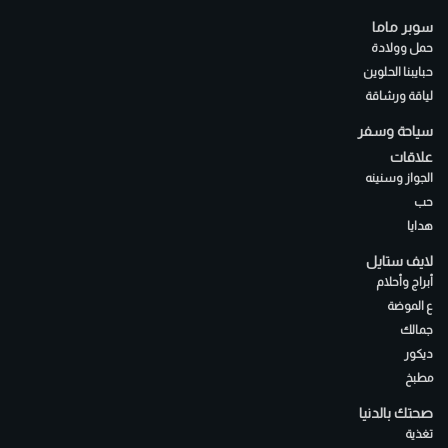
سوبر ماما
حمل وولادة
حبايبنا الحلوين
لياقة ورشاقة
سياحة وسفر
علاقات
الجواز وسنينه
حب
هدايا
لايف ستايل
أبراج وأحلام
ع الموضة
جمالك
ديكور
مطبخ
صحتك بالدنيا
تغذية