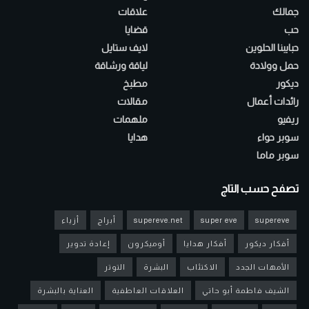
جمالك
علاقات
حب
قضايا
حبايبنا الحلوين
لايف ستايل
حمل وولادة
لياقة ورشاقة
ديكور
مطبخ
رائدات أعمال
مقالات
ريفيو
ملهمات
سوبر حواء
هدايا
سوبر ماما
تصفح حسب التاج
supereve
super eve
supereve.net
أبراج
أزياء
أفكار ديكور
أفكار هدايا
أوميكرون
إعادة تدوير
الأمهات الجدد
الاكتئاب
البشرة
التوتر
الشيف فاطمة أبو حاتي
العلاقات العاطفية
العناية بالبشرة