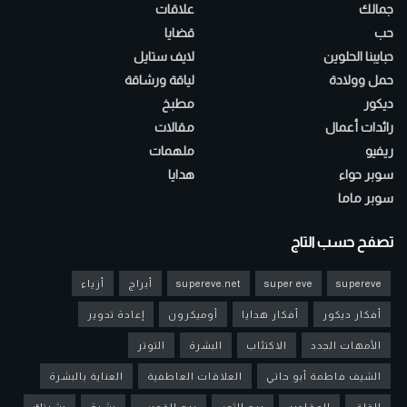
جمالك
علاقات
حب
قضايا
حبايبنا الحلوين
لايف ستايل
حمل وولادة
لياقة ورشاقة
ديكور
مطبخ
رائدات أعمال
مقالات
ريفيو
ملهمات
سوبر حواء
هدايا
سوبر ماما
تصفح حسب التاج
supereve
super eve
supereve.net
أبراج
أزياء
أفكار ديكور
أفكار هدايا
أوميكرون
إعادة تدوير
الأمهات الجدد
الاكتئاب
البشرة
التوتر
الشيف فاطمة أبو حاتي
العلاقات العاطفية
العناية بالبشرة
القلق
المقادير
برج الثور
برج القوس
بشرة
بشرتك