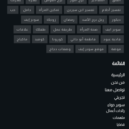
تفسير أحلام
تفسير ابن سيرين
تمكين المرأة
حامل
حب
ديكور
رجل برج الأسد
رمضان
زوجك
سوبر إيف
سوبر ايف
صحة المرأة
طريقة عمل
طفلك
علاقات
فادية عبود
فاطمة أبو حاتي
كورونا
كوفيد
ماكياج
موضة
موقع سوبر إيف
وصفات دجاج
القائمة
الرئيسية
من نحن
تواصل معنا
تجربتي
سوبر حواء
رائدات أعمال
ملهمات
قضايا