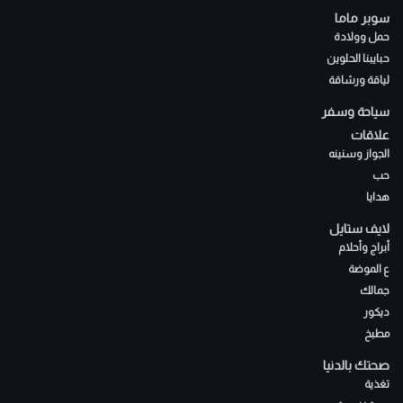
سوبر ماما
حمل وولادة
حبايبنا الحلوين
لياقة ورشاقة
سياحة وسفر
علاقات
الجواز وسنينه
حب
هدايا
لايف ستايل
أبراج وأحلام
ع الموضة
جمالك
ديكور
مطبخ
صحتك بالدنيا
تغذية