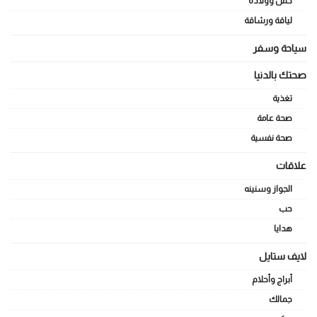
حمل وولادة
لياقة ورشاقة
سياحة وسفر
صحتك بالدنيا
تغذية
صحة عامة
صحة نفسية
علاقات
الجواز وسنينه
حب
هدايا
لايف ستايل
أبراج وأحلام
جمالك