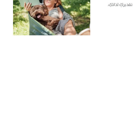
ديركِ لذاتكِ،