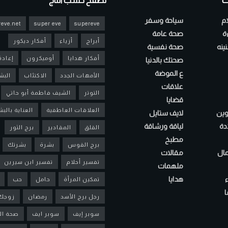
ت
تصفح حسب التاج
ام
سياحة وسفر
eve.net
super eve
supereve
ءة
صحة عامة
أبراج
أزياء
أفكار ديكور
ينه
صحة نفسية
أفكار هدايا
أوميكرون
إعادة
صحتك بالدنيا
ع الموضة
الأمهات الجدد
الاكتئاب
البش
علاقات
التوتر
الشيف فاطمة أبو حاتي
قضايا
العلاقات العاطفية
العناية بالب
لوين
لايف ستايل
دة
لياقة ورشاقة
القلق
المقادير
برج الثور
مطبخ
برج القوس
بشرة
بشرتك
مال
مقالات
تفسير أحلام
تفسير ابن سيرين
ملهمات
هدايا
تمكين المرأة
حامل
حب
ا
رجل برج الأسد
رمضان
زوجك
سوبر إيف
سوبر ايف
صحة ال