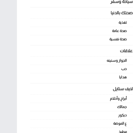
سياحة وسفر
صحتك بالدنيا
تغذية
صحة عامة
صحة نفسية
علاقات
الجواز وسنينه
حب
هدايا
لايف ستايل
أبراج وأحلام
جمالك
ديكور
ع الموضة
مطبخ