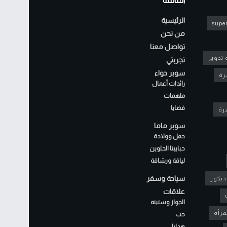
القائمة
الرئيسية
super
من نحن
تواصل معنا
 تدوير
تجربتي
سوبر حواء
رة
رائدات أعمال
ملهمات
قضايا
شرة
سوبر ماما
حمل وولادة
حبايبنا الحلوين
لياقة ورشاقة
سياحة وسفر
ديكور
علاقات
الجواز وسنينه
مرأة
حب
هدايا