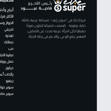
التصنيفا
أبراج وأحل
الأكثر قرا
مرحبًا بكِ في “سوبر إيف”، مساحة عربية دافئة،
الجواز وسن
ذكية، وقوية .. صُممت خصيصًا لتكون صوتًا
تجربتي
حقيقيًا لكل امرأة عربية تبحث عن التمكين،
تغذية
الفهم، رفع الوعي، والدعم في رحلة الحياة.
جمالك
حب
حبايبنا الح
حمل وولا
ديكور
رائدات أع
ريفيو
سوبر حواء
سوبر مام