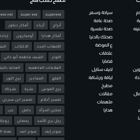
ت
تصفح حسب التاج
ام
سياحة وسفر
eve.net
super eve
supereve
ءة
صحة عامة
أبراج
أزياء
أفكار ديكور
ينه
صحة نفسية
أفكار هدايا
أوميكرون
إعادة
صحتك بالدنيا
ع الموضة
الأمهات الجدد
الاكتئاب
البش
علاقات
التوتر
الشيف فاطمة أبو حاتي
قضايا
العلاقات العاطفية
العناية بالب
لوين
لايف ستايل
دة
لياقة ورشاقة
القلق
المقادير
برج الثور
مطبخ
برج القوس
بشرة
بشرتك
مال
مقالات
تفسير أحلام
تفسير ابن سيرين
ملهمات
هدايا
تمكين المرأة
حامل
حب
ا
رجل برج الأسد
رمضان
زوجك
سوبر إيف
سوبر ايف
صحة ال