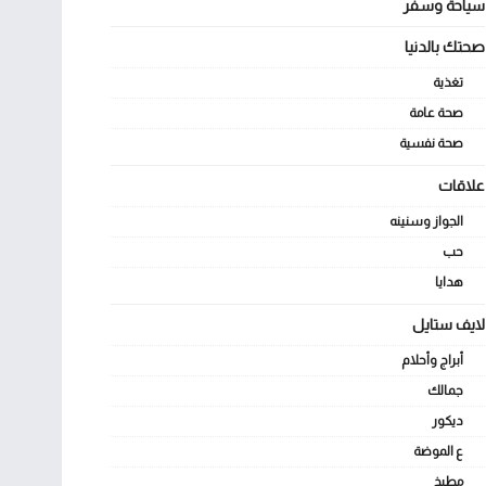
سياحة وسفر
صحتك بالدنيا
تغذية
صحة عامة
صحة نفسية
علاقات
الجواز وسنينه
حب
هدايا
لايف ستايل
أبراج وأحلام
جمالك
ديكور
ع الموضة
مطبخ