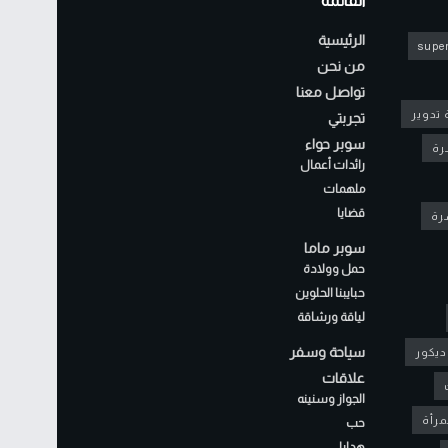
القائمة
الرئيسية
super
من نحن
تواصل معنا
 تدوير
تجربتي
سوبر حواء
رة
رائدات أعمال
ملهمات
قضايا
شرة
سوبر ماما
حمل وولادة
حبايبنا الحلوين
لياقة ورشاقة
سياحة وسفر
ديكور
علاقات
الجواز وسنينه
مرأة
حب
هدايا