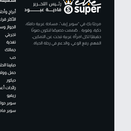
التصنيفا
أبراج وأحل
الأكثر قرا
مرحبًا بكِ في “سوبر إيف”، مساحة عربية دافئة،
الجواز وسن
ذكية، وقوية .. صُممت خصيصًا لتكون صوتًا
تجربتي
حقيقيًا لكل امرأة عربية تبحث عن التمكين،
تغذية
الفهم، رفع الوعي، والدعم في رحلة الحياة.
جمالك
حب
حبايبنا الح
حمل وولا
ديكور
رائدات أع
ريفيو
سوبر حواء
سوبر مام