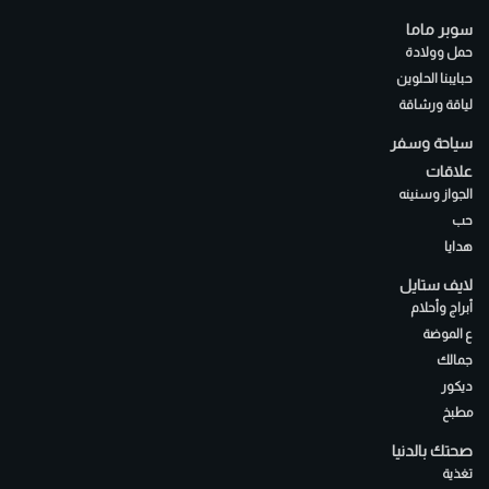
سوبر ماما
حمل وولادة
حبايبنا الحلوين
لياقة ورشاقة
سياحة وسفر
علاقات
الجواز وسنينه
حب
هدايا
لايف ستايل
أبراج وأحلام
ع الموضة
جمالك
ديكور
مطبخ
صحتك بالدنيا
تغذية