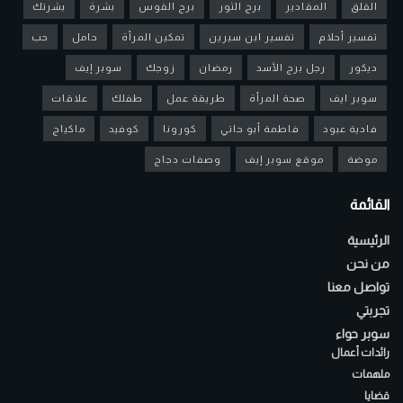
القلق
المقادير
برج الثور
برج القوس
بشرة
بشرتك
تفسير أحلام
تفسير ابن سيرين
تمكين المرأة
حامل
حب
ديكور
رجل برج الأسد
رمضان
زوجك
سوبر إيف
سوبر ايف
صحة المرأة
طريقة عمل
طفلك
علاقات
فادية عبود
فاطمة أبو حاتي
كورونا
كوفيد
ماكياج
موضة
موقع سوبر إيف
وصفات دجاج
القائمة
الرئيسية
من نحن
تواصل معنا
تجربتي
سوبر حواء
رائدات أعمال
ملهمات
قضايا