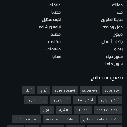
جمالك
علاقات
حب
قضايا
حبايبنا الحلوين
لايف ستايل
حمل وولادة
لياقة ورشاقة
ديكور
مطبخ
رائدات أعمال
مقالات
ريفيو
ملهمات
سوبر حواء
هدايا
سوبر ماما
تصفح حسب التاج
supereve
super eve
supereve.net
أبراج
أزياء
أفكار ديكور
أفكار هدايا
أوميكرون
إعادة تدوير
الأمهات الجدد
الاكتئاب
البشرة
التوتر
الشيف فاطمة أبو حاتي
العلاقات العاطفية
العناية بالبشرة