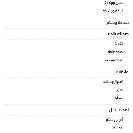
حمل وولادة
لياقة ورشاقة
سياحة وسفر
صحتك بالدنيا
تغذية
صحة عامة
صحة نفسية
علاقات
الجواز وسنينه
حب
هدايا
لايف ستايل
أبراج وأحلام
جمالك