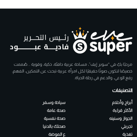
مرحبًا بكِ في “سوبر إيف”، مساحة عربية دافئة، ذكية، وقوية .. صُممت
خصيصًا لتكون صوتًا حقيقيًا لكل امرأة عربية تبحث عن التمكين، الفهم،
رفع الوعي، والدعم في رحلة الحياة.
التصنيفات
أبراج وأحلام
سياحة وسفر
الأكثر قراءة
صحة عامة
الجواز وسنينه
صحة نفسية
تجربتي
صحتك بالدنيا
تغذية
ع الموضة