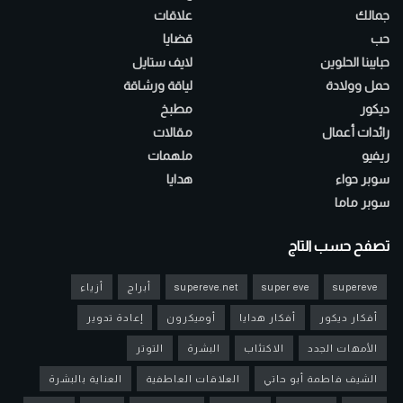
جمالك
علاقات
حب
قضايا
حبايبنا الحلوين
لايف ستايل
حمل وولادة
لياقة ورشاقة
ديكور
مطبخ
رائدات أعمال
مقالات
ريفيو
ملهمات
سوبر حواء
هدايا
سوبر ماما
تصفح حسب التاج
supereve
super eve
supereve.net
أبراج
أزياء
أفكار ديكور
أفكار هدايا
أوميكرون
إعادة تدوير
الأمهات الجدد
الاكتئاب
البشرة
التوتر
الشيف فاطمة أبو حاتي
العلاقات العاطفية
العناية بالبشرة