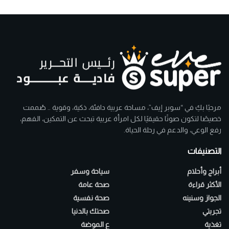
مرحبًا بكِ في “سوبر إيف”، مساحة عربية دافئة، ذكية، وقوية .. صُممت
خصيصًا لتكون صوتًا حقيقيًا لكل امرأة عربية تبحث عن التمكين، الفهم،
رفع الوعي، والدعم في رحلة الحياة.
التصنيفات
أبراج وأحلام
سياحة وسفر
الأكثر قراءة
صحة عامة
الجواز وسنينه
صحة نفسية
تجربتي
صحتك بالدنيا
تغذية
ع الموضة