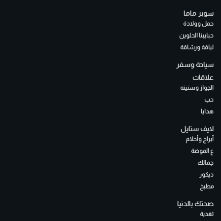
سوبر ماما
حمل وولادة
حبايبنا الحلوين
لياقة ورشاقة
سياحة وسفر
علاقات
الجواز وسنينه
حب
هدايا
لايف ستايل
أبراج وأحلام
ع الموضة
جمالك
ديكور
مطبخ
صحتك بالدنيا
تغذية