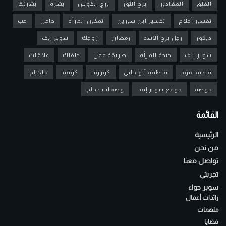
القلق
المقادير
برج الثور
برج القوس
بشرة
بشرتك
تفسير أحلام
تفسير ابن سيرين
تمكين المرأة
حامل
حب
ديكور
رجل برج الأسد
رمضان
زوجك
سوبر إيف
سوبر ايف
صحة المرأة
طريقة عمل
طفلك
علاقات
فادية عبود
فاطمة أبو حاتي
كورونا
كوفيد
ماكياج
موضة
موقع سوبر إيف
وصفات دجاج
القائمة
الرئيسية
من نحن
تواصل معنا
تجربتي
سوبر حواء
رائدات أعمال
ملهمات
قضايا