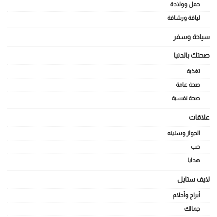
حمل وولادة
لياقة ورشاقة
سياحة وسفر
صحتك بالدنيا
تغذية
صحة عامة
صحة نفسية
علاقات
الجواز وسنينه
حب
هدايا
لايف ستايل
أبراج وأحلام
جمالك