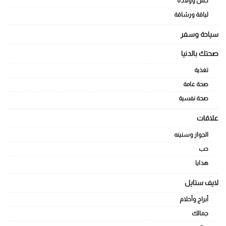
حمل وولادة
لياقة ورشاقة
سياحة وسفر
صحتك بالدنيا
تغذية
صحة عامة
صحة نفسية
علاقات
الجواز وسنينه
حب
هدايا
لايف ستايل
أبراج وأحلام
جمالك