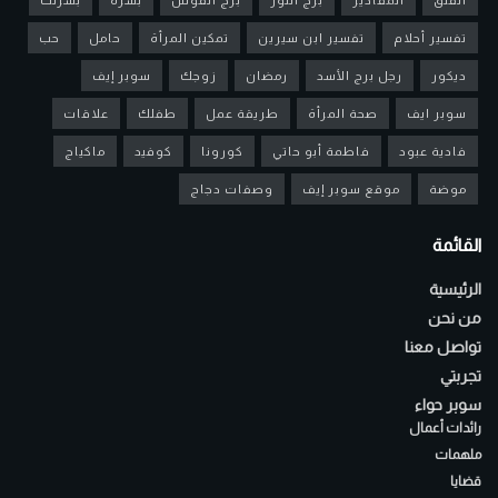
تفسير أحلام
تفسير ابن سيرين
تمكين المرأة
حامل
حب
ديكور
رجل برج الأسد
رمضان
زوجك
سوبر إيف
سوبر ايف
صحة المرأة
طريقة عمل
طفلك
علاقات
فادية عبود
فاطمة أبو حاتي
كورونا
كوفيد
ماكياج
موضة
موقع سوبر إيف
وصفات دجاج
القائمة
الرئيسية
من نحن
تواصل معنا
تجربتي
سوبر حواء
رائدات أعمال
ملهمات
قضايا