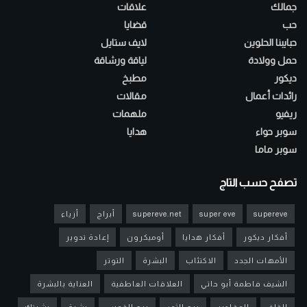
جمالك
علاقات
حب
قضايا
حبايبنا الحلوين
لايف ستايل
حمل وولادة
لياقة ورشاقة
ديكور
مطبخ
رائدات أعمال
مقالات
ريفيو
ملهمات
سوبر حواء
هدايا
سوبر ماما
تصفح حسب التاج
supereve
super eve
supereve.net
أبراج
أزياء
أفكار ديكور
أفكار هدايا
أوميكرون
إعادة تدوير
الأمهات الجدد
الاكتئاب
البشرة
التوتر
الشيف فاطمة أبو حاتي
العلاقات العاطفية
العناية بالبشرة
القلق
المقادير
برج الثور
برج القوس
بشرة
بشرتك