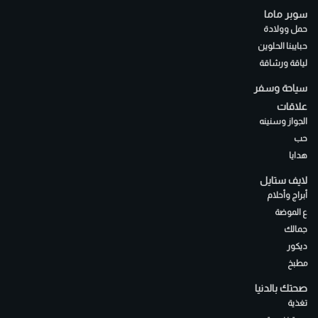
سوبر ماما
حمل وولادة
حبايبنا الحلوين
لياقة ورشاقة
سياحة وسفر
علاقات
الجواز وسنينه
حب
هدايا
لايف ستايل
أبراج وأحلام
ع الموضة
جمالك
ديكور
مطبخ
صحتك بالدنيا
تغذية