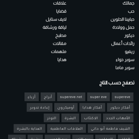
جمالك
علاقات
حب
قضايا
حبايبنا الحلوين
لايف ستايل
حمل وولادة
لياقة ورشاقة
ديكور
مطبخ
رائدات أعمال
مقالات
ريفيو
ملهمات
سوبر حواء
هدايا
سوبر ماما
تصفح حسب التاج
supereve
super eve
supereve.net
أبراج
أزياء
أفكار ديكور
أفكار هدايا
أوميكرون
إعادة تدوير
الأمهات الجدد
الاكتئاب
البشرة
التوتر
الشيف فاطمة أبو حاتي
العلاقات العاطفية
العناية بالبشرة
القلق
المقادير
برج الثور
برج القوس
بشرة
بشرتك