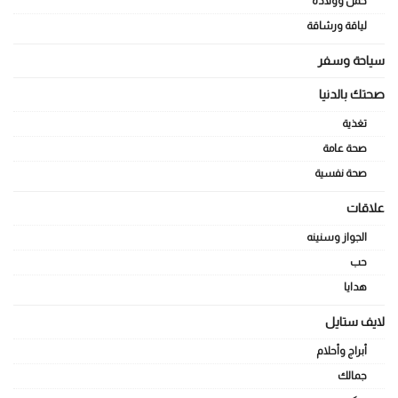
حمل وولادة
لياقة ورشاقة
سياحة وسفر
صحتك بالدنيا
تغذية
صحة عامة
صحة نفسية
علاقات
الجواز وسنينه
حب
هدايا
لايف ستايل
أبراج وأحلام
جمالك