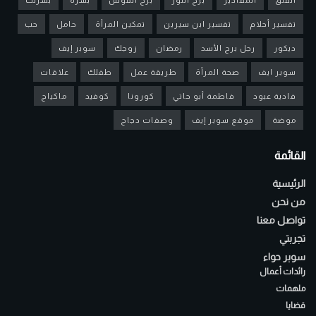
تفسير أحلام
تفسير ابن سيرين
تمكين المرأة
حامل
حب
ديكور
رجل برج الأسد
رمضان
زوجك
سوبر إيف
سوبر ايف
صحة المرأة
طريقة عمل
طفلك
علاقات
فادية عبود
فاطمة أبو حاتي
كورونا
كوفيد
ماكياج
موضة
موقع سوبر إيف
وصفات دجاج
القائمة
الرئيسية
من نحن
تواصل معنا
تجربتي
سوبر حواء
رائدات أعمال
ملهمات
قضايا