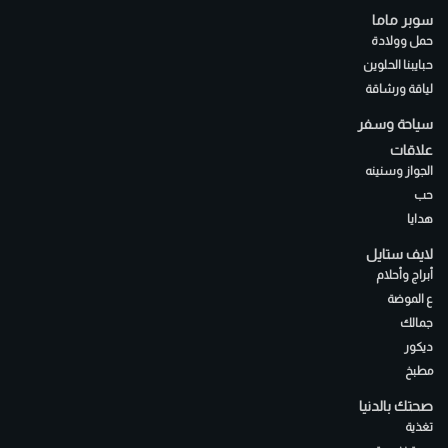
سوبر ماما
حمل وولادة
حبايبنا الحلوين
لياقة ورشاقة
سياحة وسفر
علاقات
الجواز وسنينه
حب
هدايا
لايف ستايل
أبراج وأحلام
ع الموضة
جمالك
ديكور
مطبخ
صحتك بالدنيا
تغذية