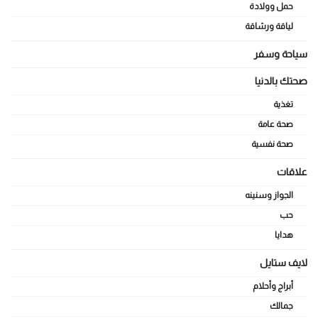
حمل وولادة
لياقة ورشاقة
سياحة وسفر
صحتك بالدنيا
تغذية
صحة عامة
صحة نفسية
علاقات
الجواز وسنينه
حب
هدايا
لايف ستايل
أبراج وأحلام
جمالك