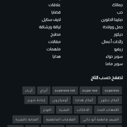
جمالك
علاقات
حب
قضايا
حبايبنا الحلوين
لايف ستايل
حمل وولادة
لياقة ورشاقة
ديكور
مطبخ
رائدات أعمال
مقالات
ريفيو
ملهمات
سوبر حواء
هدايا
سوبر ماما
تصفح حسب التاج
supereve
super eve
supereve.net
أبراج
أزياء
أفكار ديكور
أفكار هدايا
أوميكرون
إعادة تدوير
الأمهات الجدد
الاكتئاب
البشرة
التوتر
الشيف فاطمة أبو حاتي
العلاقات العاطفية
العناية بالبشرة