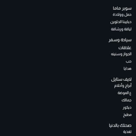
سوبر ماما
حمل وولادة
حبايبنا الحلوين
لياقة ورشاقة
سياحة وسفر
علاقات
الجواز وسنينه
حب
هدايا
لايف ستايل
أبراج وأحلام
ع الموضة
جمالك
ديكور
مطبخ
صحتك بالدنيا
تغذية