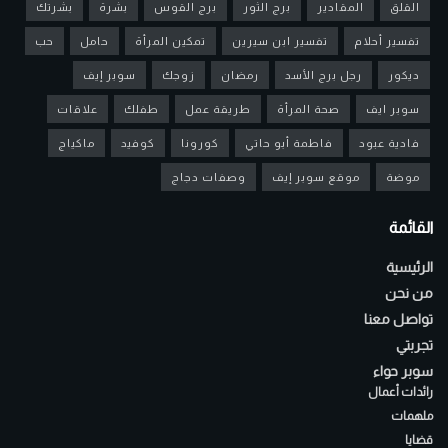
القلق
المقادير
برج الثور
برج القوس
بشرة
بشرتك
تفسير أحلام
تفسير ابن سيرين
تمكين المرأة
حامل
حب
ديكور
رجل برج الأسد
رمضان
زوجك
سوبر إيف
سوبر ايف
صحة المرأة
طريقة عمل
طفلك
علاقات
فادية عبود
فاطمة أبو حاتي
كورونا
كوفيد
ماكياج
موضة
موقع سوبر إيف
وصفات دجاج
القائمة
الرئيسية
من نحن
تواصل معنا
تجربتي
سوبر حواء
رائدات أعمال
ملهمات
قضايا