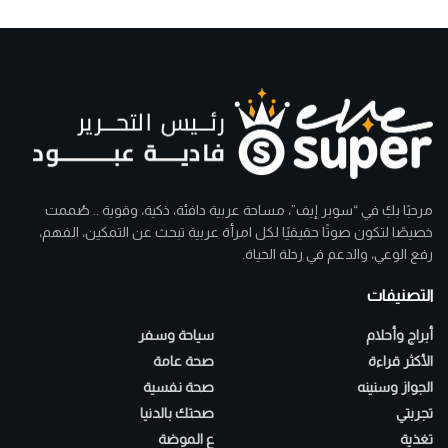
مرحبًا بكِ في “سوبر إيف”، مساحة عربية دافئة، ذكية، وقوية .. صُممت
خصيصًا لتكون صوتًا حقيقيًا لكل امرأة عربية تبحث عن التمكين، الفهم،
رفع الوعي، والدعم في رحلة الحياة.
التصنيفات
أبراج وأحلام
سياحة وسفر
الأكثر قراءة
صحة عامة
الجواز وسنينه
صحة نفسية
تجربتي
صحتك بالدنيا
تغذية
ع الموضة