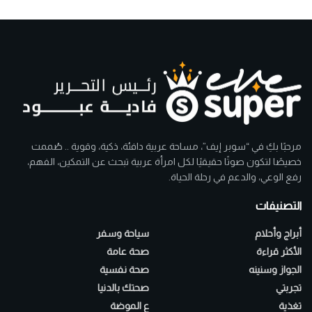
مرحبًا بكِ في “سوبر إيف”، مساحة عربية دافئة، ذكية، وقوية .. صُممت
خصيصًا لتكون صوتًا حقيقيًا لكل امرأة عربية تبحث عن التمكين، الفهم،
رفع الوعي، والدعم في رحلة الحياة.
التصنيفات
أبراج وأحلام
سياحة وسفر
الأكثر قراءة
صحة عامة
الجواز وسنينه
صحة نفسية
تجربتي
صحتك بالدنيا
تغذية
ع الموضة