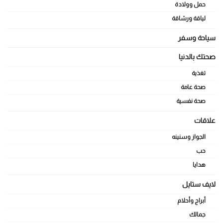
حمل وولادة
لياقة ورشاقة
سياحة وسفر
صحتك بالدنيا
تغذية
صحة عامة
صحة نفسية
علاقات
الجواز وسنينه
حب
هدايا
لايف ستايل
أبراج وأحلام
جمالك