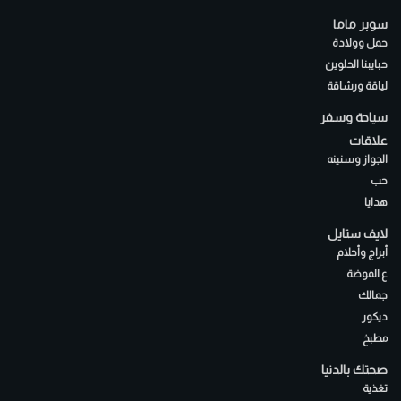
سوبر ماما
حمل وولادة
حبايبنا الحلوين
لياقة ورشاقة
سياحة وسفر
علاقات
الجواز وسنينه
حب
هدايا
لايف ستايل
أبراج وأحلام
ع الموضة
جمالك
ديكور
مطبخ
صحتك بالدنيا
تغذية