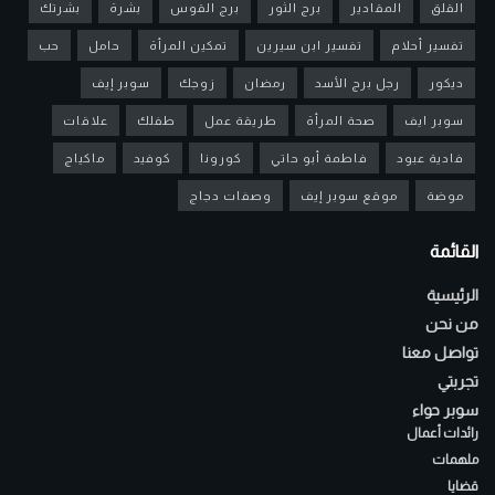
القلق
المقادير
برج الثور
برج القوس
بشرة
بشرتك
تفسير أحلام
تفسير ابن سيرين
تمكين المرأة
حامل
حب
ديكور
رجل برج الأسد
رمضان
زوجك
سوبر إيف
سوبر ايف
صحة المرأة
طريقة عمل
طفلك
علاقات
فادية عبود
فاطمة أبو حاتي
كورونا
كوفيد
ماكياج
موضة
موقع سوبر إيف
وصفات دجاج
القائمة
الرئيسية
من نحن
تواصل معنا
تجربتي
سوبر حواء
رائدات أعمال
ملهمات
قضايا