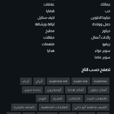
جمالك
علاقات
حب
قضايا
حبايبنا الحلوين
لايف ستايل
حمل وولادة
لياقة ورشاقة
ديكور
مطبخ
رائدات أعمال
مقالات
ريفيو
ملهمات
سوبر حواء
هدايا
سوبر ماما
تصفح حسب التاج
supereve
super eve
supereve.net
أبراج
أزياء
أفكار ديكور
أفكار هدايا
أوميكرون
إعادة تدوير
الأمهات الجدد
الاكتئاب
البشرة
التوتر
الشيف فاطمة أبو حاتي
العلاقات العاطفية
العناية بالبشرة