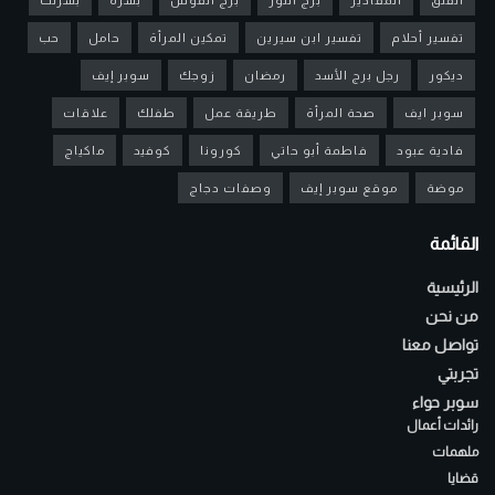
تفسير أحلام
تفسير ابن سيرين
تمكين المرأة
حامل
حب
ديكور
رجل برج الأسد
رمضان
زوجك
سوبر إيف
سوبر ايف
صحة المرأة
طريقة عمل
طفلك
علاقات
فادية عبود
فاطمة أبو حاتي
كورونا
كوفيد
ماكياج
موضة
موقع سوبر إيف
وصفات دجاج
القائمة
الرئيسية
من نحن
تواصل معنا
تجربتي
سوبر حواء
رائدات أعمال
ملهمات
قضايا