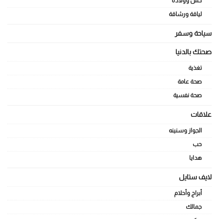
حمل وولادة
لياقة ورشاقة
سياحة وسفر
صحتك بالدنيا
تغذية
صحة عامة
صحة نفسية
علاقات
الجواز وسنينه
حب
هدايا
لايف ستايل
أبراج وأحلام
جمالك