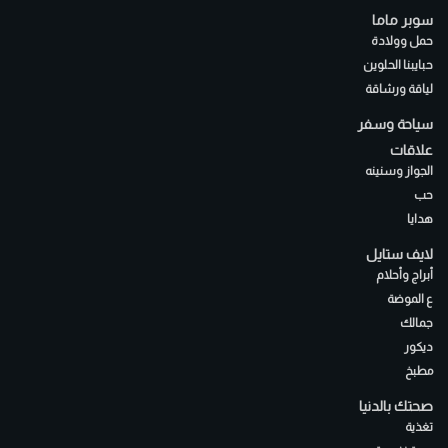
سوبر ماما
حمل وولادة
حبايبنا الحلوين
لياقة ورشاقة
سياحة وسفر
علاقات
الجواز وسنينه
حب
هدايا
لايف ستايل
أبراج وأحلام
ع الموضة
جمالك
ديكور
مطبخ
صحتك بالدنيا
تغذية