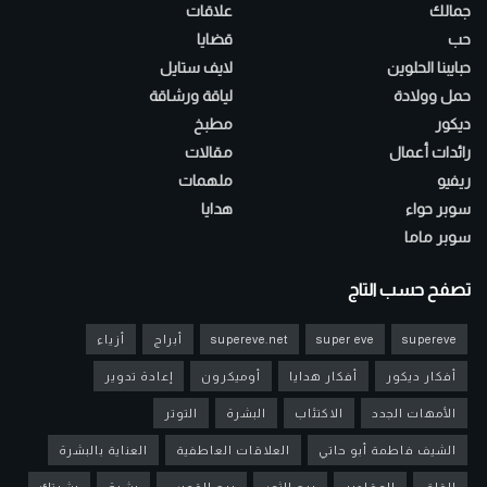
جمالك
علاقات
حب
قضايا
حبايبنا الحلوين
لايف ستايل
حمل وولادة
لياقة ورشاقة
ديكور
مطبخ
رائدات أعمال
مقالات
ريفيو
ملهمات
سوبر حواء
هدايا
سوبر ماما
تصفح حسب التاج
supereve
super eve
supereve.net
أبراج
أزياء
أفكار ديكور
أفكار هدايا
أوميكرون
إعادة تدوير
الأمهات الجدد
الاكتئاب
البشرة
التوتر
الشيف فاطمة أبو حاتي
العلاقات العاطفية
العناية بالبشرة
القلق
المقادير
برج الثور
برج القوس
بشرة
بشرتك