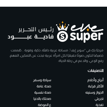
مرحبًا بكِ في “سوبر إيف”، مساحة عربية دافئة، ذكية، وقوية .. صُممت
خصيصًا لتكون صوتًا حقيقيًا لكل امرأة عربية تبحث عن التمكين، الفهم،
رفع الوعي، والدعم في رحلة الحياة.
التصنيفات
أبراج وأحلام
سياحة وسفر
الأكثر قراءة
صحة عامة
الجواز وسنينه
صحة نفسية
تجربتي
صحتك بالدنيا
تغذية
ع الموضة