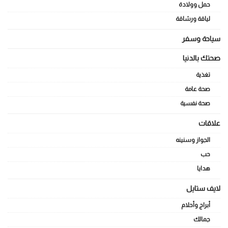
حمل وولادة
لياقة ورشاقة
سياحة وسفر
صحتك بالدنيا
تغذية
صحة عامة
صحة نفسية
علاقات
الجواز وسنينه
حب
هدايا
لايف ستايل
أبراج وأحلام
جمالك