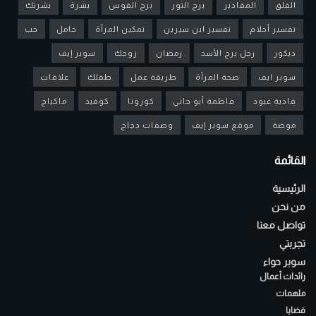
القلق
المقادير
برج الثور
برج القوس
بشرة
بشرتك
تفسير أحلام
تفسير ابن سيرين
تمكين المرأة
حامل
حب
ديكور
رجل برج الأسد
رمضان
زوجك
سوبر إيف
سوبر ايف
صحة المرأة
طريقة عمل
طفلك
علاقات
فادية عبود
فاطمة أبو حاتي
كورونا
كوفيد
ماكياج
موضة
موقع سوبر إيف
وصفات دجاج
القائمة
الرئيسية
من نحن
تواصل معنا
تجربتي
سوبر حواء
رائدات أعمال
ملهمات
قضايا