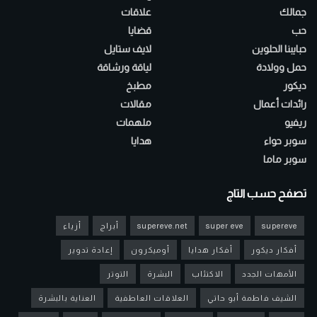
جمالك
علاقات
حب
قضايا
حبايبنا الحلوين
لايف ستايل
حمل وولادة
لياقة ورشاقة
ديكور
مطبخ
رائدات أعمال
مقالات
ريفيو
ملهمات
سوبر حواء
هدايا
سوبر ماما
تصفح حسب التاج
supereve
super eve
supereve.net
أبراج
أزياء
أفكار ديكور
أفكار هدايا
أوميكرون
إعادة تدوير
الأمهات الجدد
الاكتئاب
البشرة
التوتر
الشيف فاطمة أبو حاتي
العلاقات العاطفية
العناية بالبشرة