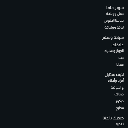
سوبر ماما
حمل وولادة
حبايبنا الحلوين
لياقة ورشاقة
سياحة وسفر
علاقات
الجواز وسنينه
حب
هدايا
لايف ستايل
أبراج وأحلام
ع الموضة
جمالك
ديكور
مطبخ
صحتك بالدنيا
تغذية