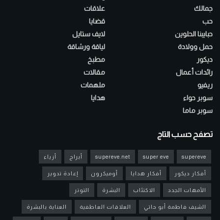
جمالك
علاقات
حب
قضايا
حبايبنا الحلوين
لايف ستايل
حمل وولادة
لياقة ورشاقة
ديكور
مطبخ
رائدات أعمال
مقالات
ريفيو
ملهمات
سوبر حواء
هدايا
سوبر ماما
تصفح حسب التاج
supereve
super eve
supereve.net
أبراج
أزياء
أفكار ديكور
أفكار هدايا
أوميكرون
إعادة تدوير
الأمهات الجدد
الاكتئاب
البشرة
التوتر
الشيف فاطمة أبو حاتي
العلاقات العاطفية
العناية بالبشرة