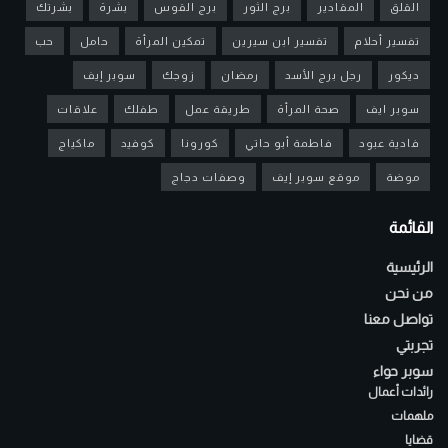
القلق
المقادير
برج الثور
برج القوس
بشرة
بشرتك
تفسير أحلام
تفسير ابن سيرين
تمكين المرأة
حامل
حب
ديكور
رجل برج الأسد
رمضان
زوجك
سوبر إيف
سوبر ايف
صحة المرأة
طريقة عمل
طفلك
علاقات
فادية عبود
فاطمة أبو حاتي
كورونا
كوفيد
ماكياج
موضة
موقع سوبر إيف
وصفات دجاج
القائمة
الرئيسية
من نحن
تواصل معنا
تجربتي
سوبر حواء
رائدات أعمال
ملهمات
قضايا