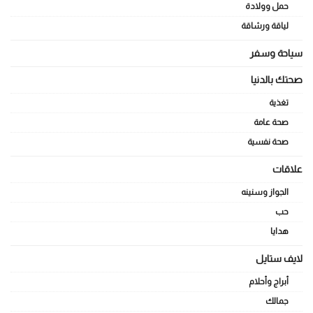
حمل وولادة
لياقة ورشاقة
سياحة وسفر
صحتك بالدنيا
تغذية
صحة عامة
صحة نفسية
علاقات
الجواز وسنينه
حب
هدايا
لايف ستايل
أبراج وأحلام
جمالك