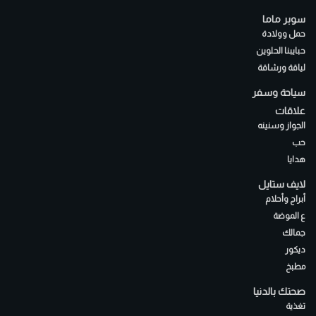
سوبر ماما
حمل وولادة
حبايبنا الحلوين
لياقة ورشاقة
سياحة وسفر
علاقات
الجواز وسنينه
حب
هدايا
لايف ستايل
أبراج وأحلام
ع الموضة
جمالك
ديكور
مطبخ
صحتك بالدنيا
تغذية