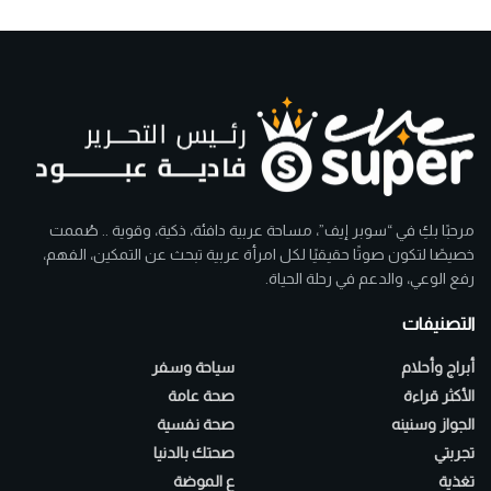
مرحبًا بكِ في “سوبر إيف”، مساحة عربية دافئة، ذكية، وقوية .. صُممت
خصيصًا لتكون صوتًا حقيقيًا لكل امرأة عربية تبحث عن التمكين، الفهم،
رفع الوعي، والدعم في رحلة الحياة.
التصنيفات
أبراج وأحلام
سياحة وسفر
الأكثر قراءة
صحة عامة
الجواز وسنينه
صحة نفسية
تجربتي
صحتك بالدنيا
تغذية
ع الموضة