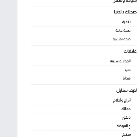
سياحة وسفر
صحتك بالدنيا
تغذية
صحة عامة
صحة نفسية
علاقات
الجواز وسنينه
حب
هدايا
لايف ستايل
أبراج وأحلام
جمالك
ديكور
ع الموضة
مطبخ