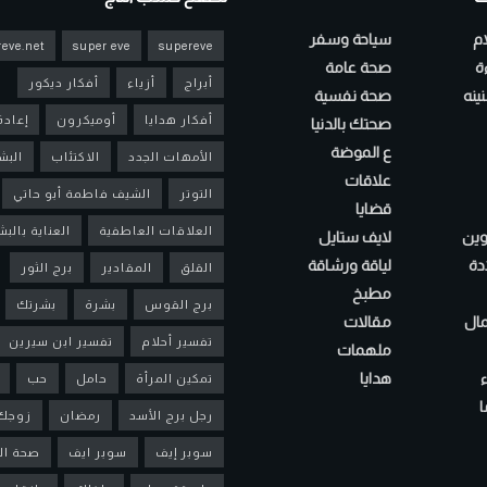
ام
سياحة وسفر
eve.net
super eve
supereve
ءة
صحة عامة
أبراج
أزياء
أفكار ديكور
ينه
صحة نفسية
أفكار هدايا
أوميكرون
إعادة
صحتك بالدنيا
ع الموضة
الأمهات الجدد
الاكتئاب
البش
علاقات
التوتر
الشيف فاطمة أبو حاتي
قضايا
العلاقات العاطفية
العناية بالب
لوين
لايف ستايل
دة
لياقة ورشاقة
القلق
المقادير
برج الثور
مطبخ
برج القوس
بشرة
بشرتك
مال
مقالات
تفسير أحلام
تفسير ابن سيرين
ملهمات
هدايا
تمكين المرأة
حامل
حب
ا
رجل برج الأسد
رمضان
زوجك
سوبر إيف
سوبر ايف
صحة ال