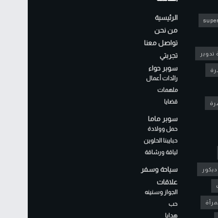
الرئيسية
super
من نحن
تواصل معنا
 تدوير
تجربتي
سوبر حواء
رة
رائدات أعمال
ملهمات
قضايا
شرة
سوبر ماما
حمل وولادة
حبايبنا الحلوين
لياقة ورشاقة
سياحة وسفر
ديكور
علاقات
الجواز وسنينه
مرأة
حب
هدايا