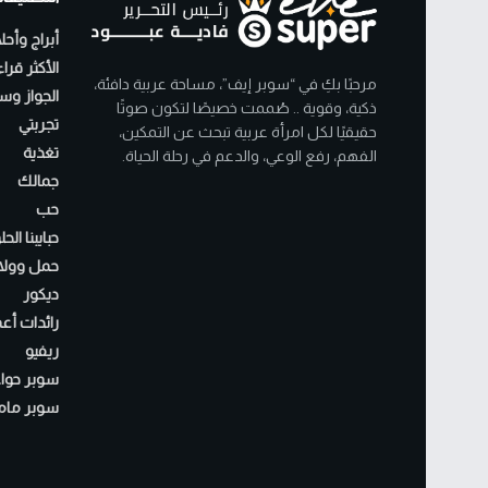
أبراج وأحل
الأكثر قرا
مرحبًا بكِ في “سوبر إيف”، مساحة عربية دافئة،
الجواز وسن
ذكية، وقوية .. صُممت خصيصًا لتكون صوتًا
تجربتي
حقيقيًا لكل امرأة عربية تبحث عن التمكين،
تغذية
الفهم، رفع الوعي، والدعم في رحلة الحياة.
جمالك
حب
حبايبنا الح
حمل وولا
ديكور
رائدات أع
ريفيو
سوبر حواء
سوبر مام