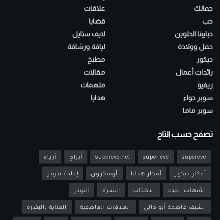
جمالك
علاقات
حب
قضايا
حبايبنا الحلوين
لايف ستايل
حمل وولادة
لياقة ورشاقة
ديكور
مطبخ
رائدات أعمال
مقالات
ريفيو
ملهمات
سوبر حواء
هدايا
سوبر ماما
تصفح حسب التاج
supereve
super eve
supereve.net
أبراج
أزياء
أفكار ديكور
أفكار هدايا
أوميكرون
إعادة تدوير
الأمهات الجدد
الاكتئاب
البشرة
التوتر
الشيف فاطمة أبو حاتي
العلاقات العاطفية
العناية بالبشرة