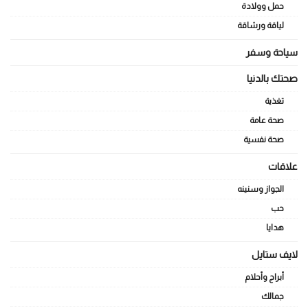
حمل وولادة
لياقة ورشاقة
سياحة وسفر
صحتك بالدنيا
تغذية
صحة عامة
صحة نفسية
علاقات
الجواز وسنينه
حب
هدايا
لايف ستايل
أبراج وأحلام
جمالك