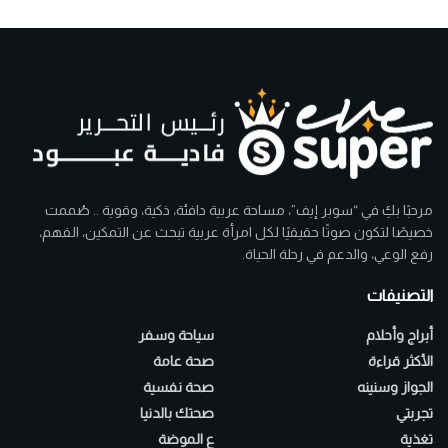
مرحبًا بكِ في “سوبر إيف”، مساحة عربية دافئة، ذكية، وقوية .. صُممت
خصيصًا لتكون صوتًا حقيقيًا لكل امرأة عربية تبحث عن التمكين، الفهم،
رفع الوعي، والدعم في رحلة الحياة.
التصنيفات
أبراج وأحلام
سياحة وسفر
الأكثر قراءة
صحة عامة
الجواز وسنينه
صحة نفسية
تجربتي
صحتك بالدنيا
تغذية
ع الموضة