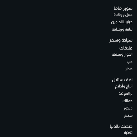
سوبر ماما
حمل وولادة
حبايبنا الحلوين
لياقة ورشاقة
سياحة وسفر
علاقات
الجواز وسنينه
حب
هدايا
لايف ستايل
أبراج وأحلام
ع الموضة
جمالك
ديكور
مطبخ
صحتك بالدنيا
تغذية