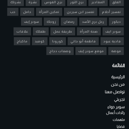
القلق
المقادير
برج الثور
برج القوس
بشرة
بشرتك
تفسير أحلام
تفسير ابن سيرين
تمكين المرأة
حامل
حب
ديكور
رجل برج الأسد
رمضان
زوجك
سوبر إيف
سوبر ايف
صحة المرأة
طريقة عمل
طفلك
علاقات
فادية عبود
فاطمة أبو حاتي
كورونا
كوفيد
ماكياج
موضة
موقع سوبر إيف
وصفات دجاج
القائمة
الرئيسية
من نحن
تواصل معنا
تجربتي
سوبر حواء
رائدات أعمال
ملهمات
قضايا