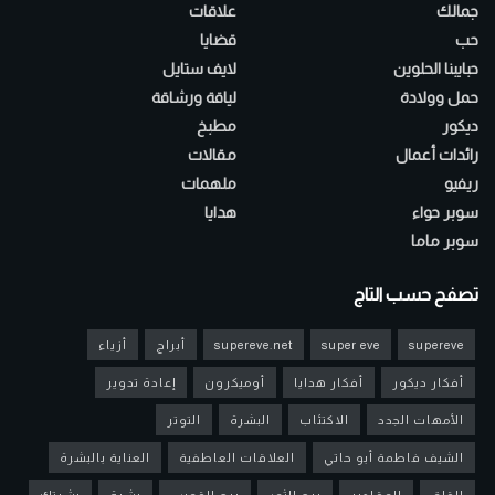
جمالك
علاقات
حب
قضايا
حبايبنا الحلوين
لايف ستايل
حمل وولادة
لياقة ورشاقة
ديكور
مطبخ
رائدات أعمال
مقالات
ريفيو
ملهمات
سوبر حواء
هدايا
سوبر ماما
تصفح حسب التاج
supereve
super eve
supereve.net
أبراج
أزياء
أفكار ديكور
أفكار هدايا
أوميكرون
إعادة تدوير
الأمهات الجدد
الاكتئاب
البشرة
التوتر
الشيف فاطمة أبو حاتي
العلاقات العاطفية
العناية بالبشرة
القلق
المقادير
برج الثور
برج القوس
بشرة
بشرتك