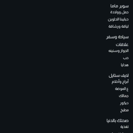
سوبر ماما
حمل وولادة
حبايبنا الحلوين
لياقة ورشاقة
سياحة وسفر
علاقات
الجواز وسنينه
حب
هدايا
لايف ستايل
أبراج وأحلام
ع الموضة
جمالك
ديكور
مطبخ
صحتك بالدنيا
تغذية