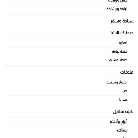
حمل وولادة
لياقة ورشاقة
سياحة وسفر
صحتك بالدنيا
تغذية
صحة عامة
صحة نفسية
علاقات
الجواز وسنينه
حب
هدايا
لايف ستايل
أبراج وأحلام
جمالك