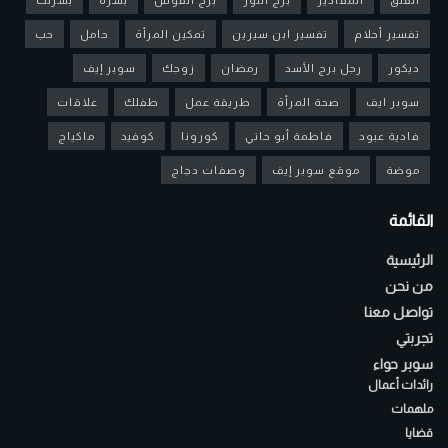
تفسير أحلام
تفسير ابن سيرين
تمكين المرأة
حامل
حب
ديكور
رجل برج الأسد
رمضان
زوجك
سوبر إيف
سوبر ايف
صحة المرأة
طريقة عمل
طفلك
علاقات
فادية عبود
فاطمة أبو حاتي
كورونا
كوفيد
ماكياج
موضة
موقع سوبر إيف
وصفات دجاج
القائمة
الرئيسية
من نحن
تواصل معنا
تجربتي
سوبر حواء
رائدات أعمال
ملهمات
قضايا