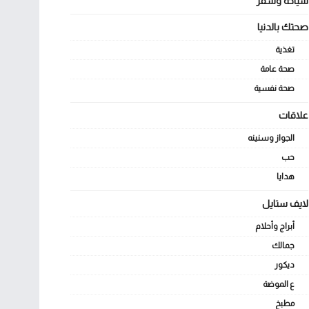
سياحة وسفر
صحتك بالدنيا
تغذية
صحة عامة
صحة نفسية
علاقات
الجواز وسنينه
حب
هدايا
لايف ستايل
أبراج وأحلام
جمالك
ديكور
ع الموضة
مطبخ