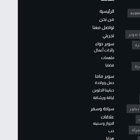
الرئيسية
super
من نحن
تواصل معنا
 تدوير
تجربتي
سوبر حواء
رة
رائدات أعمال
ملهمات
قضايا
شرة
سوبر ماما
حمل وولادة
حبايبنا الحلوين
لياقة ورشاقة
سياحة وسفر
ديكور
علاقات
الجواز وسنينه
مرأة
حب
هدايا