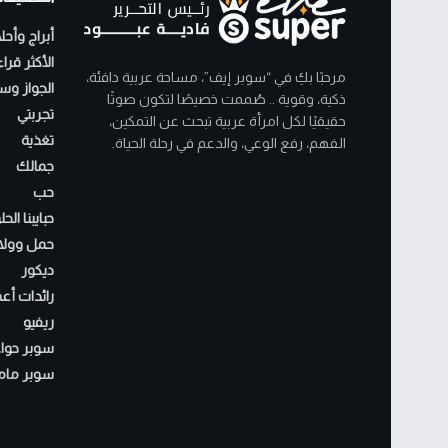
أبراج وأحل
الأكثر قرا
مرحبًا بكِ في “سوبر إيف”، مساحة عربية دافئة،
الجواز وسن
ذكية، وقوية .. صُممت خصيصًا لتكون صوتًا
تجربتي
حقيقيًا لكل امرأة عربية تبحث عن التمكين،
تغذية
الفهم، رفع الوعي، والدعم في رحلة الحياة.
جمالك
حب
حبايبنا الح
حمل وولا
ديكور
رائدات أع
ريفيو
سوبر حواء
سوبر مام