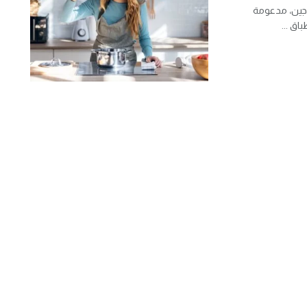
روجين، مدعومة
ق ...