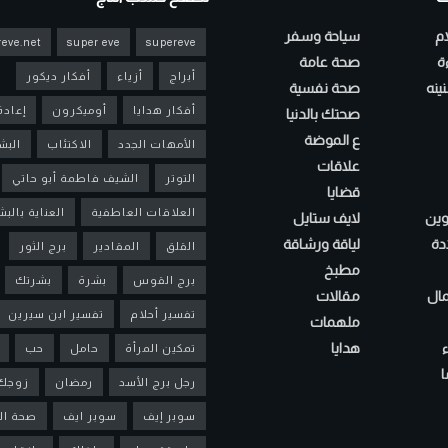
ام
سياحة وسفر
eve.net
super eve
supereve
ءة
صحة عامة
أبراج
أزياء
أفكار ديكور
ينه
صحة نفسية
أفكار هدايا
أوميكرون
إعادة
صحتك بالدنيا
ع الموضة
الأمهات الجدد
الاكتئاب
البش
علاقات
التوتر
الشيف فاطمة أبو حاتي
قضايا
العلاقات العاطفية
العناية بالب
لوين
لايف ستايل
دة
لياقة ورشاقة
القلق
المقادير
برج الثور
مطبخ
برج القوس
بشرة
بشرتك
مال
مقالات
تفسير أحلام
تفسير ابن سيرين
ملهمات
هدايا
تمكين المرأة
حامل
حب
ا
رجل برج الأسد
رمضان
زوجك
سوبر إيف
سوبر ايف
صحة ال