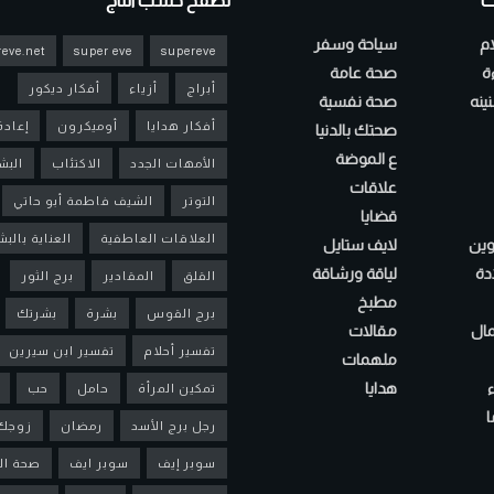
ت
تصفح حسب التاج
ام
سياحة وسفر
eve.net
super eve
supereve
ءة
صحة عامة
أبراج
أزياء
أفكار ديكور
ينه
صحة نفسية
أفكار هدايا
أوميكرون
إعادة
صحتك بالدنيا
ع الموضة
الأمهات الجدد
الاكتئاب
البش
علاقات
التوتر
الشيف فاطمة أبو حاتي
قضايا
العلاقات العاطفية
العناية بالب
لوين
لايف ستايل
دة
لياقة ورشاقة
القلق
المقادير
برج الثور
مطبخ
برج القوس
بشرة
بشرتك
مال
مقالات
تفسير أحلام
تفسير ابن سيرين
ملهمات
هدايا
تمكين المرأة
حامل
حب
ا
رجل برج الأسد
رمضان
زوجك
سوبر إيف
سوبر ايف
صحة ال