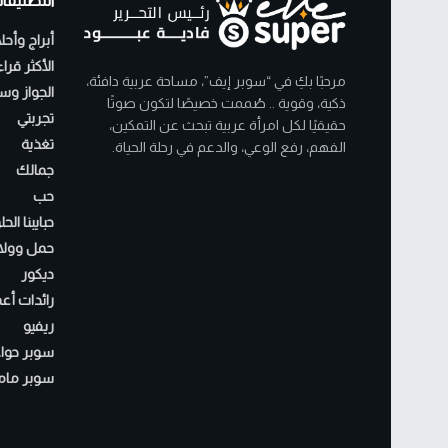
التصنيفا
أبراج وأحل
الأكثر قرا
مرحبًا بكِ في “سوبر إيف”، مساحة عربية دافئة،
الجواز وسن
ذكية، وقوية .. صُممت خصيصًا لتكون صوتًا
تجربتي
حقيقيًا لكل امرأة عربية تبحث عن التمكين،
تغذية
الفهم، رفع الوعي، والدعم في رحلة الحياة.
جمالك
حب
حبايبنا الح
حمل وولا
ديكور
رائدات أع
ريفيو
سوبر حواء
سوبر مام