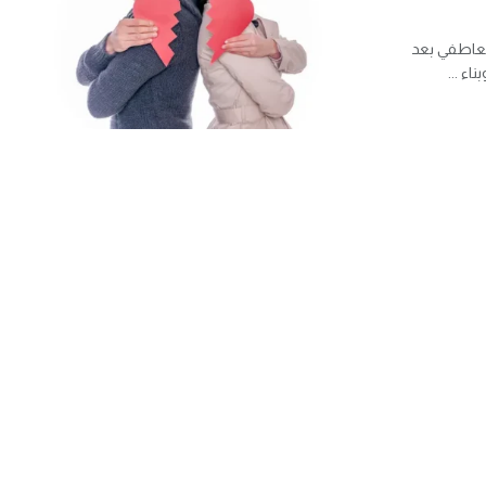
العاطفي بعد
اء ...