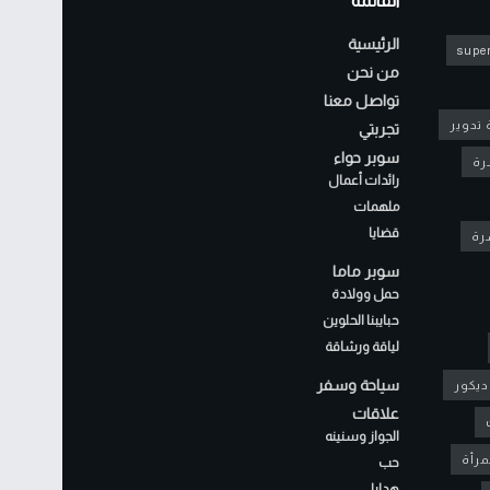
القائمة
الرئيسية
super
من نحن
تواصل معنا
 تدوير
تجربتي
سوبر حواء
رة
رائدات أعمال
ملهمات
قضايا
شرة
سوبر ماما
حمل وولادة
حبايبنا الحلوين
لياقة ورشاقة
سياحة وسفر
ديكور
علاقات
الجواز وسنينه
مرأة
حب
هدايا