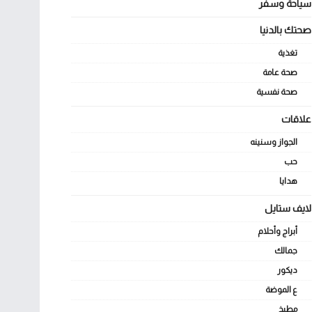
سياحة وسفر
صحتك بالدنيا
تغذية
صحة عامة
صحة نفسية
علاقات
الجواز وسنينه
حب
هدايا
لايف ستايل
أبراج وأحلام
جمالك
ديكور
ع الموضة
مطبخ