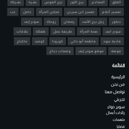
القلق
المقادير
برج الثور
برج القوس
بشرة
بشرتك
تفسير أحلام
تفسير ابن سيرين
تمكين المرأة
حامل
حب
ديكور
رجل برج الأسد
رمضان
زوجك
سوبر إيف
سوبر ايف
صحة المرأة
طريقة عمل
طفلك
علاقات
فادية عبود
فاطمة أبو حاتي
كورونا
كوفيد
ماكياج
موضة
موقع سوبر إيف
وصفات دجاج
القائمة
الرئيسية
من نحن
تواصل معنا
تجربتي
سوبر حواء
رائدات أعمال
ملهمات
قضايا