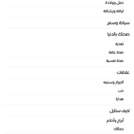
حمل وولادة
لياقة ورشاقة
سياحة وسفر
صحتك بالدنيا
تغذية
صحة عامة
صحة نفسية
علاقات
الجواز وسنينه
حب
هدايا
لايف ستايل
أبراج وأحلام
جمالك