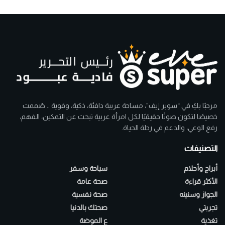
مرحبًا بكِ في “سوبر إيف”، مساحة عربية دافئة، ذكية، وقوية .. صُممت
خصيصًا لتكون صوتًا حقيقيًا لكل امرأة عربية تبحث عن التمكين، الفهم،
رفع الوعي، والدعم في رحلة الحياة.
التصنيفات
أبراج وأحلام
سياحة وسفر
الأكثر قراءة
صحة عامة
الجواز وسنينه
صحة نفسية
تجربتي
صحتك بالدنيا
تغذية
ع الموضة