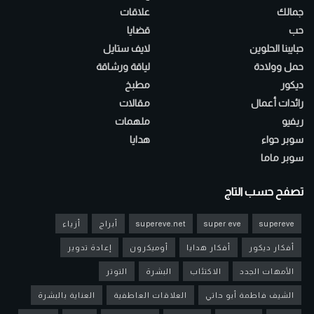
جمالك
علاقات
حب
قضايا
حبايبنا الحلوين
لايف ستايل
حمل وولادة
لياقة ورشاقة
ديكور
مطبخ
رائدات أعمال
مقالات
ريفيو
ملهمات
سوبر حواء
هدايا
سوبر ماما
تصفح حسب التاج
supereve
super eve
supereve.net
أبراج
أزياء
أفكار ديكور
أفكار هدايا
أوميكرون
إعادة تدوير
الأمهات الجدد
الاكتئاب
البشرة
التوتر
الشيف فاطمة أبو حاتي
العلاقات العاطفية
العناية بالبشرة