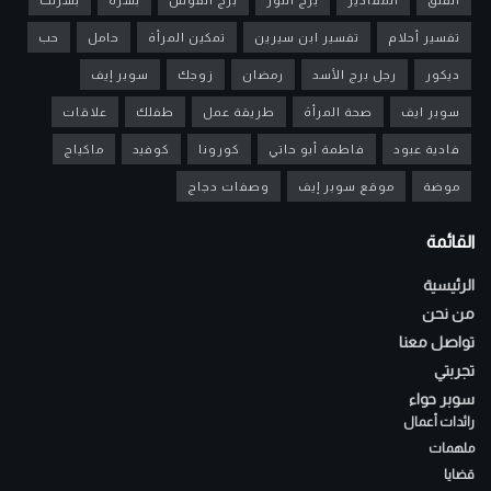
تفسير أحلام
تفسير ابن سيرين
تمكين المرأة
حامل
حب
ديكور
رجل برج الأسد
رمضان
زوجك
سوبر إيف
سوبر ايف
صحة المرأة
طريقة عمل
طفلك
علاقات
فادية عبود
فاطمة أبو حاتي
كورونا
كوفيد
ماكياج
موضة
موقع سوبر إيف
وصفات دجاج
القائمة
الرئيسية
من نحن
تواصل معنا
تجربتي
سوبر حواء
رائدات أعمال
ملهمات
قضايا