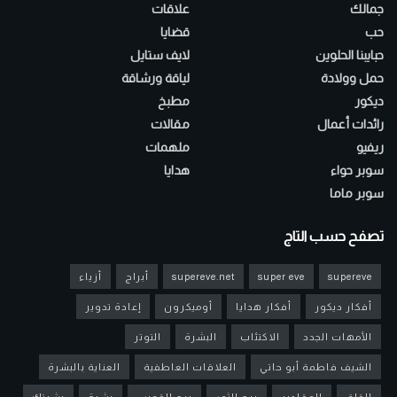
جمالك
علاقات
حب
قضايا
حبايبنا الحلوين
لايف ستايل
حمل وولادة
لياقة ورشاقة
ديكور
مطبخ
رائدات أعمال
مقالات
ريفيو
ملهمات
سوبر حواء
هدايا
سوبر ماما
تصفح حسب التاج
supereve
super eve
supereve.net
أبراج
أزياء
أفكار ديكور
أفكار هدايا
أوميكرون
إعادة تدوير
الأمهات الجدد
الاكتئاب
البشرة
التوتر
الشيف فاطمة أبو حاتي
العلاقات العاطفية
العناية بالبشرة
القلق
المقادير
برج الثور
برج القوس
بشرة
بشرتك