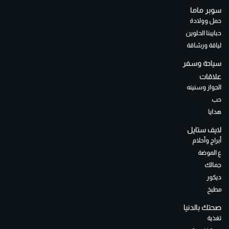
سوبر ماما
حمل وولادة
حبايبنا الحلوين
لياقة ورشاقة
سياحة وسفر
علاقات
الجواز وسنينه
حب
هدايا
لايف ستايل
أبراج وأحلام
ع الموضة
جمالك
ديكور
مطبخ
صحتك بالدنيا
تغذية