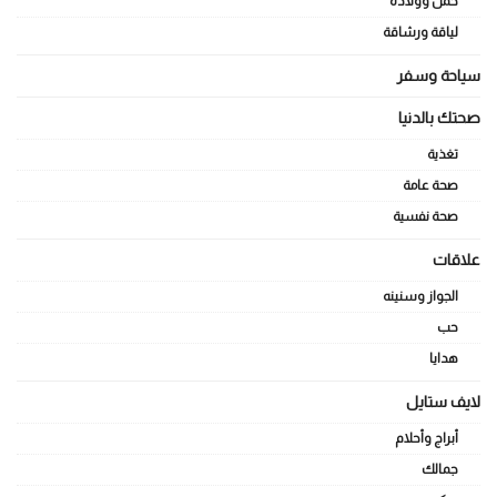
حمل وولادة
لياقة ورشاقة
سياحة وسفر
صحتك بالدنيا
تغذية
صحة عامة
صحة نفسية
علاقات
الجواز وسنينه
حب
هدايا
لايف ستايل
أبراج وأحلام
جمالك