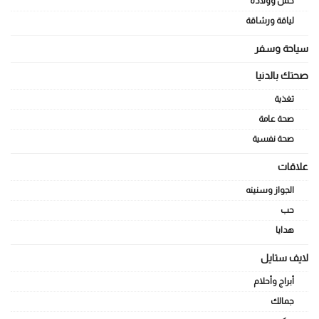
حمل وولادة
لياقة ورشاقة
سياحة وسفر
صحتك بالدنيا
تغذية
صحة عامة
صحة نفسية
علاقات
الجواز وسنينه
حب
هدايا
لايف ستايل
أبراج وأحلام
جمالك