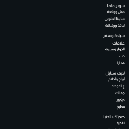
سوبر ماما
حمل وولادة
حبايبنا الحلوين
لياقة ورشاقة
سياحة وسفر
علاقات
الجواز وسنينه
حب
هدايا
لايف ستايل
أبراج وأحلام
ع الموضة
جمالك
ديكور
مطبخ
صحتك بالدنيا
تغذية