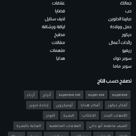
جمالك
علاقات
حب
قضايا
حبايبنا الحلوين
لايف ستايل
حمل وولادة
لياقة ورشاقة
ديكور
مطبخ
رائدات أعمال
مقالات
ريفيو
ملهمات
سوبر حواء
هدايا
سوبر ماما
تصفح حسب التاج
supereve
super eve
supereve.net
أبراج
أزياء
أفكار ديكور
أفكار هدايا
أوميكرون
إعادة تدوير
الأمهات الجدد
الاكتئاب
البشرة
التوتر
الشيف فاطمة أبو حاتي
العلاقات العاطفية
العناية بالبشرة
القلق
المقادير
برج الثور
برج القوس
بشرة
بشرتك