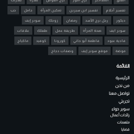
تفسير أحلام
تفسير ابن سيرين
تمكين المرأة
حامل
حب
ديكور
رجل برج الأسد
رمضان
زوجك
سوبر إيف
سوبر ايف
صحة المرأة
طريقة عمل
طفلك
علاقات
فادية عبود
فاطمة أبو حاتي
كورونا
كوفيد
ماكياج
موضة
موقع سوبر إيف
وصفات دجاج
القائمة
الرئيسية
من نحن
تواصل معنا
تجربتي
سوبر حواء
رائدات أعمال
ملهمات
قضايا