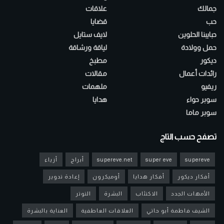
جمالك
علاقات
حب
قضايا
حبايبنا الحلوين
لايف ستايل
حمل وولادة
لياقة ورشاقة
ديكور
مطبخ
رائدات أعمال
مقالات
ريفيو
ملهمات
سوبر حواء
هدايا
سوبر ماما
تصفح حسب التاج
supereve
super eve
supereve.net
أبراج
أزياء
أفكار ديكور
أفكار هدايا
أوميكرون
إعادة تدوير
الأمهات الجدد
الاكتئاب
البشرة
التوتر
الشيف فاطمة أبو حاتي
العلاقات العاطفية
العناية بالبشرة