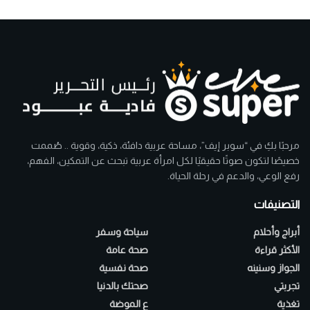
مرحبًا بكِ في “سوبر إيف”، مساحة عربية دافئة، ذكية، وقوية .. صُممت
خصيصًا لتكون صوتًا حقيقيًا لكل امرأة عربية تبحث عن التمكين، الفهم،
رفع الوعي، والدعم في رحلة الحياة.
التصنيفات
أبراج وأحلام
سياحة وسفر
الأكثر قراءة
صحة عامة
الجواز وسنينه
صحة نفسية
تجربتي
صحتك بالدنيا
تغذية
ع الموضة