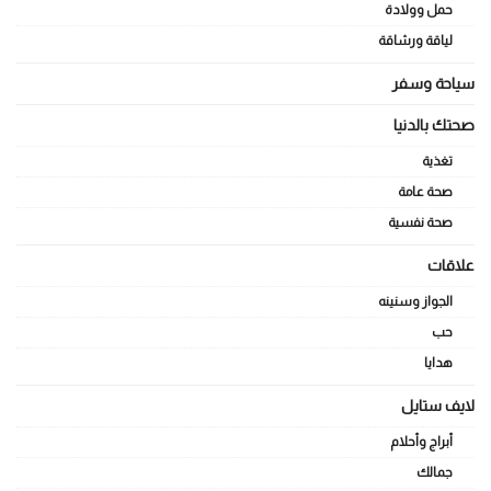
حمل وولادة
لياقة ورشاقة
سياحة وسفر
صحتك بالدنيا
تغذية
صحة عامة
صحة نفسية
علاقات
الجواز وسنينه
حب
هدايا
لايف ستايل
أبراج وأحلام
جمالك