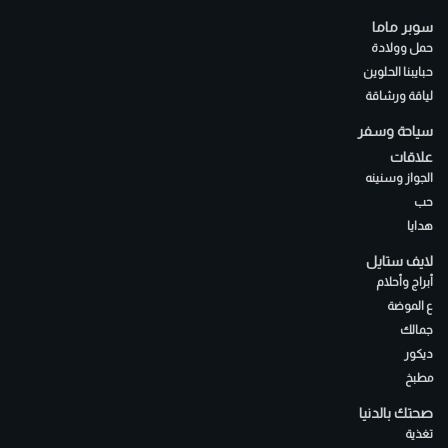
سوبر ماما
حمل وولادة
حبايبنا الحلوين
لياقة ورشاقة
سياحة وسفر
علاقات
الجواز وسنينه
حب
هدايا
لايف ستايل
أبراج وأحلام
ع الموضة
جمالك
ديكور
مطبخ
صحتك بالدنيا
تغذية