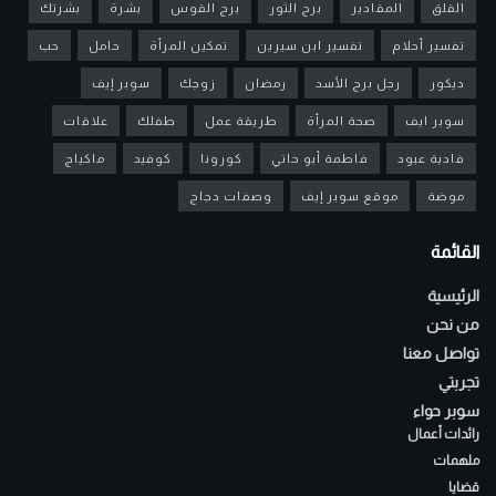
القلق
المقادير
برج الثور
برج القوس
بشرة
بشرتك
تفسير أحلام
تفسير ابن سيرين
تمكين المرأة
حامل
حب
ديكور
رجل برج الأسد
رمضان
زوجك
سوبر إيف
سوبر ايف
صحة المرأة
طريقة عمل
طفلك
علاقات
فادية عبود
فاطمة أبو حاتي
كورونا
كوفيد
ماكياج
موضة
موقع سوبر إيف
وصفات دجاج
القائمة
الرئيسية
من نحن
تواصل معنا
تجربتي
سوبر حواء
رائدات أعمال
ملهمات
قضايا