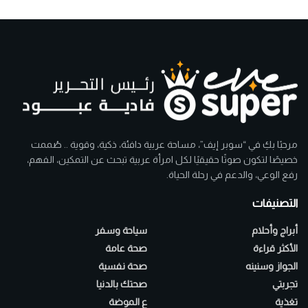
مرحبًا بكِ في “سوبر إيف”، مساحة عربية دافئة، ذكية، وقوية .. صُممت
خصيصًا لتكون صوتًا حقيقيًا لكل امرأة عربية تبحث عن التمكين، الفهم،
رفع الوعي، والدعم في رحلة الحياة.
التصنيفات
أبراج وأحلام
سياحة وسفر
الأكثر قراءة
صحة عامة
الجواز وسنينه
صحة نفسية
تجربتي
صحتك بالدنيا
تغذية
ع الموضة