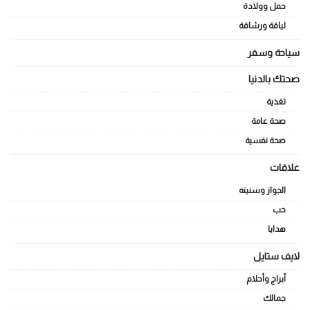
حمل وولادة
لياقة ورشاقة
سياحة وسفر
صحتك بالدنيا
تغذية
صحة عامة
صحة نفسية
علاقات
الجواز وسنينه
حب
هدايا
لايف ستايل
أبراج وأحلام
جمالك