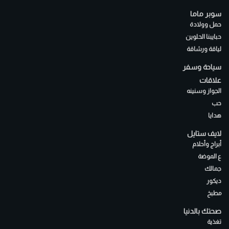
سوبر ماما
حمل وولادة
حبايبنا الحلوين
لياقة ورشاقة
سياحة وسفر
علاقات
الجواز وسنينه
حب
هدايا
لايف ستايل
أبراج وأحلام
ع الموضة
جمالك
ديكور
مطبخ
صحتك بالدنيا
تغذية