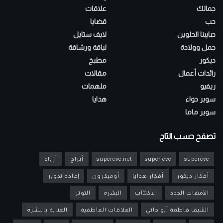
جمالك
علاقات
حب
قضايا
حبايبنا الحلوين
لايف ستايل
حمل وولادة
لياقة ورشاقة
ديكور
مطبخ
رائدات أعمال
مقالات
ريفيو
ملهمات
سوبر حواء
هدايا
سوبر ماما
تصفح حسب التاج
supereve
super eve
supereve.net
أبراج
أزياء
أفكار ديكور
أفكار هدايا
أوميكرون
إعادة تدوير
الأمهات الجدد
الاكتئاب
البشرة
التوتر
الشيف فاطمة أبو حاتي
العلاقات العاطفية
العناية بالبشرة