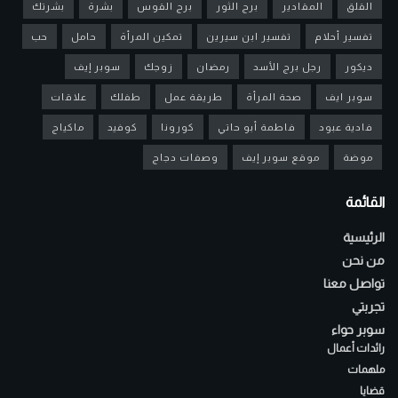
القلق
المقادير
برج الثور
برج القوس
بشرة
بشرتك
تفسير أحلام
تفسير ابن سيرين
تمكين المرأة
حامل
حب
ديكور
رجل برج الأسد
رمضان
زوجك
سوبر إيف
سوبر ايف
صحة المرأة
طريقة عمل
طفلك
علاقات
فادية عبود
فاطمة أبو حاتي
كورونا
كوفيد
ماكياج
موضة
موقع سوبر إيف
وصفات دجاج
القائمة
الرئيسية
من نحن
تواصل معنا
تجربتي
سوبر حواء
رائدات أعمال
ملهمات
قضايا