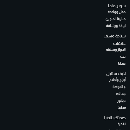
سوبر ماما
حمل وولادة
حبايبنا الحلوين
لياقة ورشاقة
سياحة وسفر
علاقات
الجواز وسنينه
حب
هدايا
لايف ستايل
أبراج وأحلام
ع الموضة
جمالك
ديكور
مطبخ
صحتك بالدنيا
تغذية