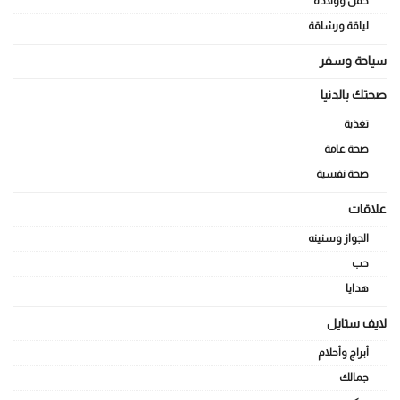
حمل وولادة
لياقة ورشاقة
سياحة وسفر
صحتك بالدنيا
تغذية
صحة عامة
صحة نفسية
علاقات
الجواز وسنينه
حب
هدايا
لايف ستايل
أبراج وأحلام
جمالك