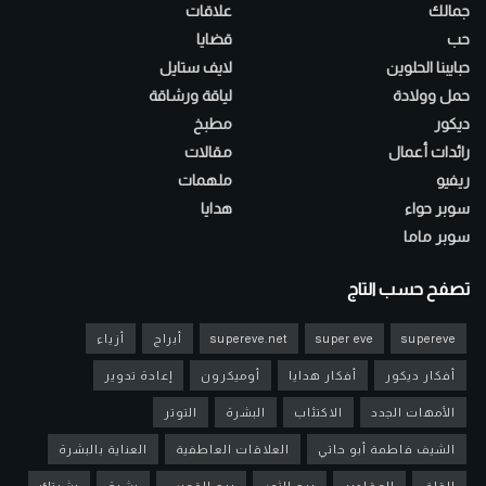
جمالك
علاقات
حب
قضايا
حبايبنا الحلوين
لايف ستايل
حمل وولادة
لياقة ورشاقة
ديكور
مطبخ
رائدات أعمال
مقالات
ريفيو
ملهمات
سوبر حواء
هدايا
سوبر ماما
تصفح حسب التاج
supereve
super eve
supereve.net
أبراج
أزياء
أفكار ديكور
أفكار هدايا
أوميكرون
إعادة تدوير
الأمهات الجدد
الاكتئاب
البشرة
التوتر
الشيف فاطمة أبو حاتي
العلاقات العاطفية
العناية بالبشرة
القلق
المقادير
برج الثور
برج القوس
بشرة
بشرتك