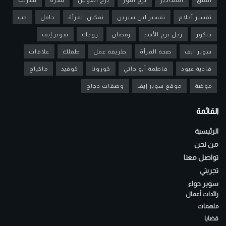
تفسير أحلام
تفسير ابن سيرين
تمكين المرأة
حامل
حب
ديكور
رجل برج الأسد
رمضان
زوجك
سوبر إيف
سوبر ايف
صحة المرأة
طريقة عمل
طفلك
علاقات
فادية عبود
فاطمة أبو حاتي
كورونا
كوفيد
ماكياج
موضة
موقع سوبر إيف
وصفات دجاج
القائمة
الرئيسية
من نحن
تواصل معنا
تجربتي
سوبر حواء
رائدات أعمال
ملهمات
قضايا