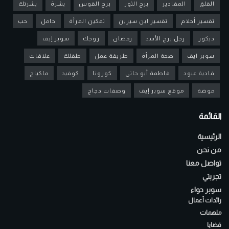
القلق
المقادير
برج الثور
برج القوس
بشرة
بشرتك
تفسير أحلام
تفسير ابن سيرين
تمكين المرأة
حامل
حب
ديكور
رجل برج الأسد
رمضان
زوجك
سوبر إيف
سوبر ايف
صحة المرأة
طريقة عمل
طفلك
علاقات
فادية عبود
فاطمة أبو حاتي
كورونا
كوفيد
ماكياج
موضة
موقع سوبر إيف
وصفات دجاج
القائمة
الرئيسية
من نحن
تواصل معنا
تجربتي
سوبر حواء
رائدات أعمال
ملهمات
قضايا