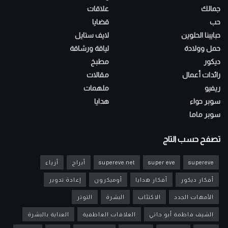
جمالك
علاقات
حب
قضايا
حبايبنا الحلوين
لايف ستايل
حمل وولادة
لياقة ورشاقة
ديكور
مطبخ
رائدات أعمال
مقالات
ريفيو
ملهمات
سوبر حواء
هدايا
سوبر ماما
تصفح حسب التاج
supereve
super eve
supereve.net
أبراج
أزياء
أفكار ديكور
أفكار هدايا
أوميكرون
إعادة تدوير
الأمهات الجدد
الاكتئاب
البشرة
التوتر
الشيف فاطمة أبو حاتي
العلاقات العاطفية
العناية بالبشرة