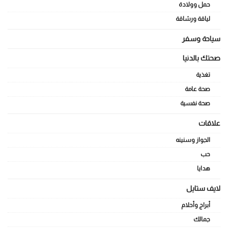
حمل وولادة
لياقة ورشاقة
سياحة وسفر
صحتك بالدنيا
تغذية
صحة عامة
صحة نفسية
علاقات
الجواز وسنينه
حب
هدايا
لايف ستايل
أبراج وأحلام
جمالك