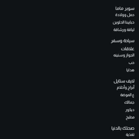
سوبر ماما
حمل وولادة
حبايبنا الحلوين
لياقة ورشاقة
سياحة وسفر
علاقات
الجواز وسنينه
حب
هدايا
لايف ستايل
أبراج وأحلام
ع الموضة
جمالك
ديكور
مطبخ
صحتك بالدنيا
تغذية