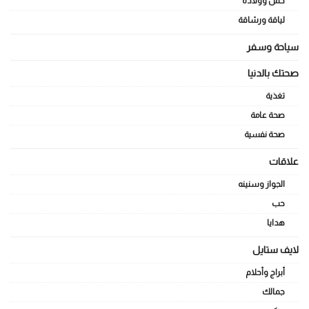
حمل وولادة
لياقة ورشاقة
سياحة وسفر
صحتك بالدنيا
تغذية
صحة عامة
صحة نفسية
علاقات
الجواز وسنينه
حب
هدايا
لايف ستايل
أبراج وأحلام
جمالك