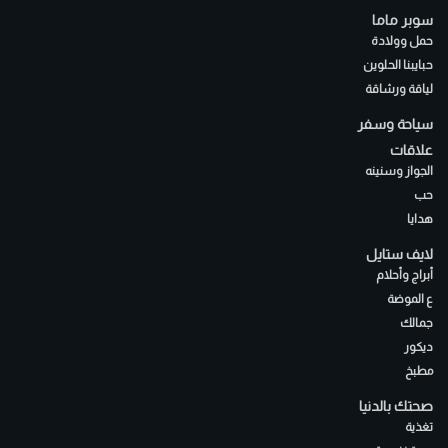
سوبر ماما
حمل وولادة
حبايبنا الحلوين
لياقة ورشاقة
سياحة وسفر
علاقات
الجواز وسنينه
حب
هدايا
لايف ستايل
أبراج وأحلام
ع الموضة
جمالك
ديكور
مطبخ
صحتك بالدنيا
تغذية