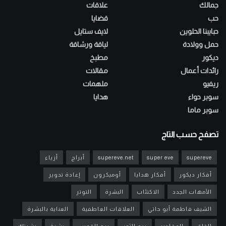
جمالك
علاقات
حب
قضايا
حبايبنا الحلوين
لايف ستايل
حمل وولادة
لياقة ورشاقة
ديكور
مطبخ
رائدات أعمال
مقالات
ريفيو
ملهمات
سوبر حواء
هدايا
سوبر ماما
تصفح حسب التاج
supereve
super eve
supereve.net
أبراج
أزياء
أفكار ديكور
أفكار هدايا
أوميكرون
إعادة تدوير
الأمهات الجدد
الاكتئاب
البشرة
التوتر
الشيف فاطمة أبو حاتي
العلاقات العاطفية
العناية بالبشرة
القلق
المقادير
برج الثور
برج القوس
بشرة
بشرتك