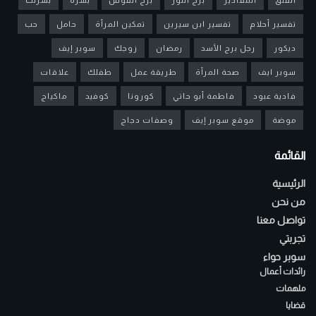
تفسير أحلام
تفسير ابن سيرين
تمكين المرأة
حامل
حب
ديكور
رجل برج الأسد
رمضان
زوجك
سوبر إيف
سوبر ايف
صحة المرأة
طريقة عمل
طفلك
علاقات
فادية عبود
فاطمة أبو حاتي
كورونا
كوفيد
ماكياج
موضة
موقع سوبر إيف
وصفات دجاج
القائمة
الرئيسية
من نحن
تواصل معنا
تجربتي
سوبر حواء
رائدات أعمال
ملهمات
قضايا