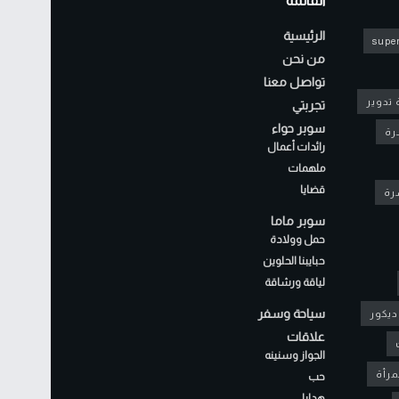
القائمة
الرئيسية
super
من نحن
تواصل معنا
 تدوير
تجربتي
سوبر حواء
رة
رائدات أعمال
ملهمات
قضايا
شرة
سوبر ماما
حمل وولادة
حبايبنا الحلوين
لياقة ورشاقة
سياحة وسفر
ديكور
علاقات
الجواز وسنينه
مرأة
حب
هدايا