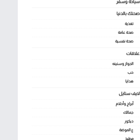
سياحة وسفر
صحتك بالدنيا
تغذية
صحة عامة
صحة نفسية
علاقات
الجواز وسنينه
حب
هدايا
لايف ستايل
أبراج وأحلام
جمالك
ديكور
ع الموضة
مطبخ