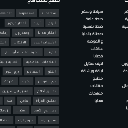
ت
تصفح حسب التاج
ام
سياحة وسفر
eve.net
super eve
supereve
ءة
صحة عامة
أبراج
أزياء
أفكار ديكور
ينه
صحة نفسية
أفكار هدايا
أوميكرون
إعادة
صحتك بالدنيا
ع الموضة
الأمهات الجدد
الاكتئاب
البش
علاقات
التوتر
الشيف فاطمة أبو حاتي
قضايا
العلاقات العاطفية
العناية بالب
لوين
لايف ستايل
دة
لياقة ورشاقة
القلق
المقادير
برج الثور
مطبخ
برج القوس
بشرة
بشرتك
مال
مقالات
تفسير أحلام
تفسير ابن سيرين
ملهمات
هدايا
تمكين المرأة
حامل
حب
ا
رجل برج الأسد
رمضان
زوجك
سوبر إيف
سوبر ايف
صحة ال