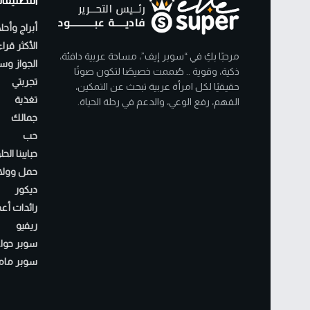
التصنيفا
أبراج وأحل
الأكثر قرا
مرحبًا بكِ في “سوبر إيف”، مساحة عربية دافئة،
الجواز وسن
ذكية، وقوية .. صُممت خصيصًا لتكون صوتًا
تجربتي
حقيقيًا لكل امرأة عربية تبحث عن التمكين،
تغذية
الفهم، رفع الوعي، والدعم في رحلة الحياة.
جمالك
حب
حبايبنا الح
حمل وولا
ديكور
رائدات أع
ريفيو
سوبر حواء
سوبر مام