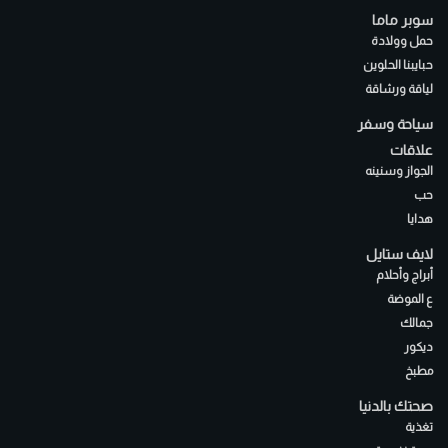
سوبر ماما
حمل وولادة
حبايبنا الحلوين
لياقة ورشاقة
سياحة وسفر
علاقات
الجواز وسنينه
حب
هدايا
لايف ستايل
أبراج وأحلام
ع الموضة
جمالك
ديكور
مطبخ
صحتك بالدنيا
تغذية