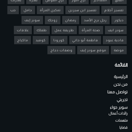
تفسير أحلام
تفسير ابن سيرين
تمكين المرأة
حامل
حب
ديكور
رجل برج الأسد
رمضان
زوجك
سوبر إيف
سوبر ايف
صحة المرأة
طريقة عمل
طفلك
علاقات
فادية عبود
فاطمة أبو حاتي
كورونا
كوفيد
ماكياج
موضة
موقع سوبر إيف
وصفات دجاج
القائمة
الرئيسية
من نحن
تواصل معنا
تجربتي
سوبر حواء
رائدات أعمال
ملهمات
قضايا