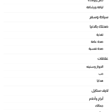
حمل وولادة
لياقة ورشاقة
سياحة وسفر
صحتك بالدنيا
تغذية
صحة عامة
صحة نفسية
علاقات
الجواز وسنينه
حب
هدايا
لايف ستايل
أبراج وأحلام
جمالك