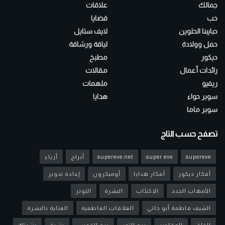
جمالك
علاقات
حب
قضايا
حبايبنا الحلوين
لايف ستايل
حمل وولادة
لياقة ورشاقة
ديكور
مطبخ
رائدات أعمال
مقالات
ريفيو
ملهمات
سوبر حواء
هدايا
سوبر ماما
تصفح حسب التاج
supereve
super eve
supereve.net
أبراج
أزياء
أفكار ديكور
أفكار هدايا
أوميكرون
إعادة تدوير
الأمهات الجدد
الاكتئاب
البشرة
التوتر
الشيف فاطمة أبو حاتي
العلاقات العاطفية
العناية بالبشرة
القلق
المقادير
برج الثور
برج القوس
بشرة
بشرتك