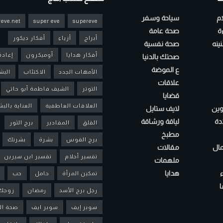
ام
سياحة وسفر
eve.net
super eve
supereve
ءة
صحة عامة
أبراج
أزياء
أفكار ديكور
ينه
صحة نفسية
أفكار هدايا
أوميكرون
إعادة
صحتك بالدنيا
ع الموضة
الأمهات الجدد
الاكتئاب
البش
علاقات
التوتر
الشيف فاطمة أبو حاتي
قضايا
العلاقات العاطفية
العناية بالب
لوين
لايف ستايل
دة
لياقة ورشاقة
القلق
المقادير
برج الثور
مطبخ
برج القوس
بشرة
بشرتك
مال
مقالات
تفسير أحلام
تفسير ابن سيرين
ملهمات
هدايا
تمكين المرأة
حامل
حب
ا
رجل برج الأسد
رمضان
زوجك
سوبر إيف
سوبر ايف
صحة ال