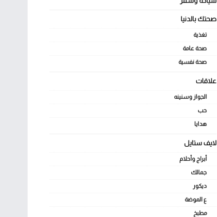
سياحة وسفر
صحتك بالدنيا
تغذية
صحة عامة
صحة نفسية
علاقات
الجواز وسنينه
حب
هدايا
لايف ستايل
أبراج وأحلام
جمالك
ديكور
ع الموضة
مطبخ