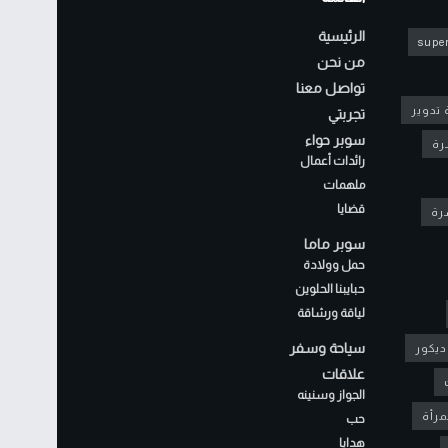
الرئيسية
super
من نحن
تواصل معنا
 تدوير
تجربتي
سوبر حواء
رة
رائدات أعمال
ملهمات
قضايا
شرة
سوبر ماما
حمل وولادة
حبايبنا الحلوين
لياقة ورشاقة
سياحة وسفر
ديكور
علاقات
الجواز وسنينه
مرأة
حب
هدايا