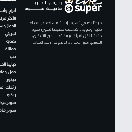
أبراج وأحل
الأكثر قرا
مرحبًا بكِ في “سوبر إيف”، مساحة عربية دافئة،
الجواز وسن
ذكية، وقوية .. صُممت خصيصًا لتكون صوتًا
تجربتي
حقيقيًا لكل امرأة عربية تبحث عن التمكين،
تغذية
الفهم، رفع الوعي، والدعم في رحلة الحياة.
جمالك
حب
حبايبنا الح
حمل وولا
ديكور
رائدات أع
ريفيو
سوبر حواء
سوبر مام