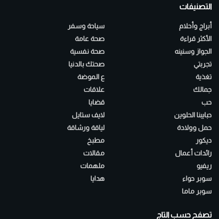
التصنيفات
أبراج وأحلام
سياحة وسفر
الأكثر قراءة
صحة عامة
الجواز وسنينه
صحة نفسية
تجربتي
صحتك بالدنيا
تغذية
ع الموضة
جمالك
علاقات
حب
قضايا
حبايبنا الحلوين
لايف ستايل
حمل وولادة
لياقة ورشاقة
ديكور
مطبخ
رائدات أعمال
مقالات
ريفيو
ملهمات
سوبر حواء
هدايا
سوبر ماما
تصفح حسب التاج