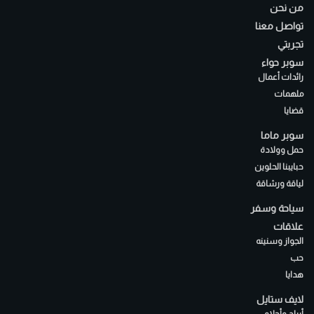
من نحن
تواصل معنا
تجربتي
سوبر حواء
رائدات أعمال
ملهمات
قضايا
سوبر ماما
حمل وولادة
حبايبنا الحلوين
لياقة ورشاقة
سياحة وسفر
علاقات
الجواز وسنينه
حب
هدايا
لايف ستايل
أبراج وأحلام