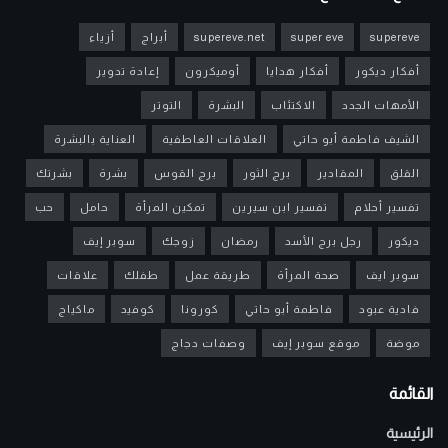
supereve
super eve
supereve.net
أبراج
أزياء
أفكار ديكور
أفكار هدايا
أوميكرون
إعادة تدوير
الأمهات الجدد
الاكتئاب
البشرة
التوتر
الشيف فاطمة أبو حاتي
العلاقات العاطفية
العناية بالبشرة
القلق
المقادير
برج الثور
برج القوس
بشرة
بشرتك
تفسير أحلام
تفسير ابن سيرين
تمكين المرأة
حامل
حب
ديكور
رجل برج الأسد
رمضان
زوجك
سوبر إيف
سوبر ايف
صحة المرأة
طريقة عمل
طفلك
علاقات
فادية عبود
فاطمة أبو حاتي
كورونا
كوفيد
ماكياج
موضة
موقع سوبر إيف
وصفات دجاج
القائمة
الرئيسية