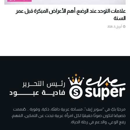
علامات التوحد عند الرضع: أهم الأعراض المبكرة قبل عمر
السنة
أبريل 3, 2026
مرحبًا بكِ في “سوبر إيف”، مساحة عربية دافئة، ذكية، وقوية .. صُممت
خصيصًا لتكون صوتًا حقيقيًا لكل امرأة عربية تبحث عن التمكين، الفهم،
رفع الوعي، والدعم في رحلة الحياة.