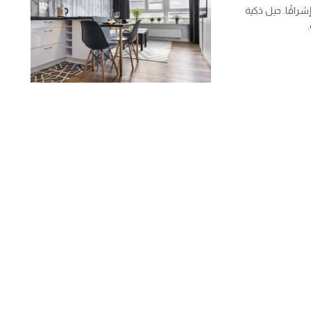
راقًا. حيل ذكية