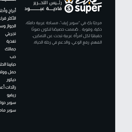
أبراج وأحل
الأكثر قرا
مرحبًا بكِ في “سوبر إيف”، مساحة عربية دافئة،
الجواز وسن
ذكية، وقوية .. صُممت خصيصًا لتكون صوتًا
تجربتي
حقيقيًا لكل امرأة عربية تبحث عن التمكين،
تغذية
الفهم، رفع الوعي، والدعم في رحلة الحياة.
جمالك
حب
حبايبنا الح
حمل وولا
ديكور
رائدات أع
ريفيو
سوبر حواء
سوبر مام