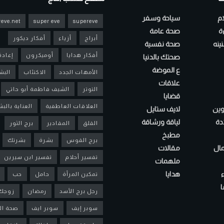
ام
سياحة وسفر
eve.net
super eve
supereve
ءة
صحة عامة
أبراج
أزياء
أفكار ديكور
ينه
صحة نفسية
أفكار هدايا
أوميكرون
إعادة
صحتك بالدنيا
ع الموضة
الأمهات الجدد
الاكتئاب
البش
علاقات
التوتر
الشيف فاطمة أبو حاتي
قضايا
العلاقات العاطفية
العناية بالب
لوين
لايف ستايل
دة
لياقة ورشاقة
القلق
المقادير
برج الثور
مطبخ
برج القوس
بشرة
بشرتك
مال
مقالات
تفسير أحلام
تفسير ابن سيرين
ملهمات
هدايا
تمكين المرأة
حامل
حب
ا
رجل برج الأسد
رمضان
زوجك
سوبر إيف
سوبر ايف
صحة ال