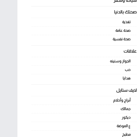
سياحة وسفر
صحتك بالدنيا
تغذية
صحة عامة
صحة نفسية
علاقات
الجواز وسنينه
حب
هدايا
لايف ستايل
أبراج وأحلام
جمالك
ديكور
ع الموضة
مطبخ