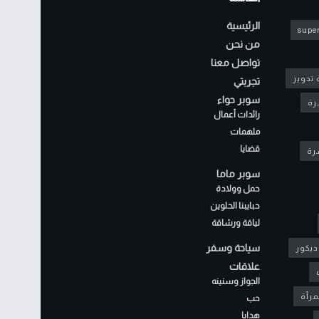
الرئيسية
super
من نحن
تواصل معنا
 تدوير
تجربتي
سوبر حواء
رة
رائدات أعمال
ملهمات
قضايا
شرة
سوبر ماما
حمل وولادة
حبايبنا الحلوين
لياقة ورشاقة
سياحة وسفر
ديكور
علاقات
الجواز وسنينه
مرأة
حب
هدايا