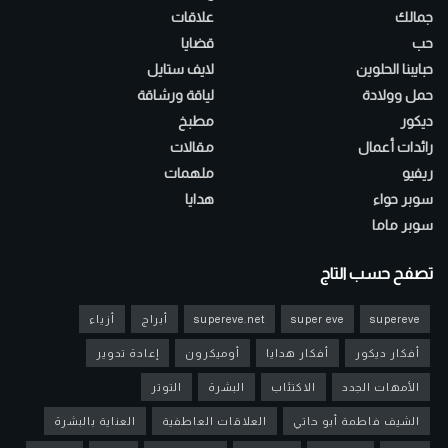
جمالك
علاقات
حب
قضايا
حبايبنا الحلوين
لايف ستايل
حمل وولادة
لياقة ورشاقة
ديكور
مطبخ
رائدات أعمال
مقالات
ريفيو
ملهمات
سوبر حواء
هدايا
سوبر ماما
تصفح حسب التاج
supereve
super eve
supereve.net
أبراج
أزياء
أفكار ديكور
أفكار هدايا
أوميكرون
إعادة تدوير
الأمهات الجدد
الاكتئاب
البشرة
التوتر
الشيف فاطمة أبو حاتي
العلاقات العاطفية
العناية بالبشرة