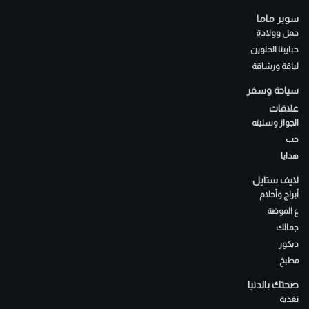
سوبر ماما
حمل وولادة
حبايبنا الحلوين
لياقة ورشاقة
سياحة وسفر
علاقات
الجواز وسنينه
حب
هدايا
لايف ستايل
أبراج وأحلام
ع الموضة
جمالك
ديكور
مطبخ
صحتك بالدنيا
تغذية