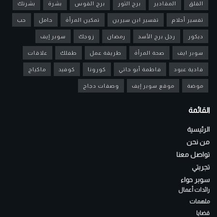
القلق
المقادير
برج الثور
برج القوس
بشرة
بشرتك
تفسير أحلام
تفسير ابن سيرين
تمكين المرأة
حامل
حب
ديكور
رجل برج الأسد
رمضان
زوجك
سوبر إيف
سوبر ايف
صحة المرأة
طريقة عمل
طفلك
علاقات
فادية عبود
فاطمة أبو حاتي
كورونا
كوفيد
ماكياج
موضة
موقع سوبر إيف
وصفات دجاج
القائمة
الرئيسية
من نحن
تواصل معنا
تجربتي
سوبر حواء
رائدات أعمال
ملهمات
قضايا