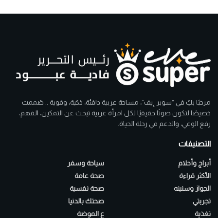
مرحبًا بكِ في “سوبر إيف”، مساحة عربية دافئة، ذكية، وقوية .. صُممت
خصيصًا لتكون صوتًا حقيقيًا لكل امرأة عربية تبحث عن التمكين، الفهم،
رفع الوعي، والدعم في رحلة الحياة.
التصنيفات
أبراج وأحلام
سياحة وسفر
الأكثر قراءة
صحة عامة
الجواز وسنينه
صحة نفسية
تجربتي
صحتك بالدنيا
تغذية
ع الموضة