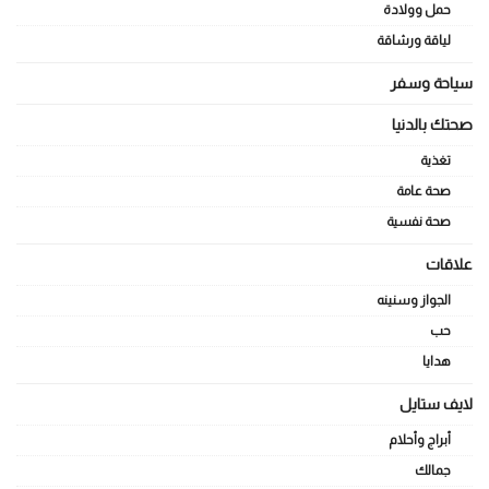
حمل وولادة
لياقة ورشاقة
سياحة وسفر
صحتك بالدنيا
تغذية
صحة عامة
صحة نفسية
علاقات
الجواز وسنينه
حب
هدايا
لايف ستايل
أبراج وأحلام
جمالك