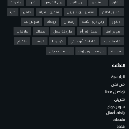
القلق
المقادير
برج الثور
برج القوس
بشرة
بشرتك
تفسير أحلام
تفسير ابن سيرين
تمكين المرأة
حامل
حب
ديكور
رجل برج الأسد
رمضان
زوجك
سوبر إيف
سوبر ايف
صحة المرأة
طريقة عمل
طفلك
علاقات
فادية عبود
فاطمة أبو حاتي
كورونا
كوفيد
ماكياج
موضة
موقع سوبر إيف
وصفات دجاج
القائمة
الرئيسية
من نحن
تواصل معنا
تجربتي
سوبر حواء
رائدات أعمال
ملهمات
قضايا