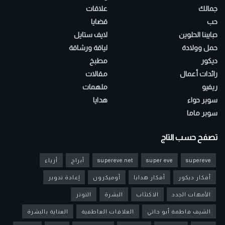
جمالك
علاقات
حب
قضايا
حبايبنا الحلوين
لايف ستايل
حمل وولادة
لياقة ورشاقة
ديكور
مطبخ
رائدات أعمال
مقالات
ريفيو
ملهمات
سوبر حواء
هدايا
سوبر ماما
تصفح حسب التاج
supereve
super eve
supereve.net
أبراج
أزياء
أفكار ديكور
أفكار هدايا
أوميكرون
إعادة تدوير
الأمهات الجدد
الاكتئاب
البشرة
التوتر
الشيف فاطمة أبو حاتي
العلاقات العاطفية
العناية بالبشرة