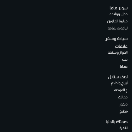
سوبر ماما
حمل وولادة
حبايبنا الحلوين
لياقة ورشاقة
سياحة وسفر
علاقات
الجواز وسنينه
حب
هدايا
لايف ستايل
أبراج وأحلام
ع الموضة
جمالك
ديكور
مطبخ
صحتك بالدنيا
تغذية