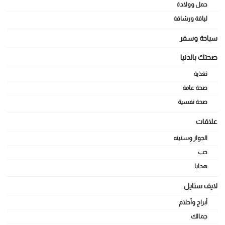
حمل وولادة
لياقة ورشاقة
سياحة وسفر
صحتك بالدنيا
تغذية
صحة عامة
صحة نفسية
علاقات
الجواز وسنينه
حب
هدايا
لايف ستايل
أبراج وأحلام
جمالك