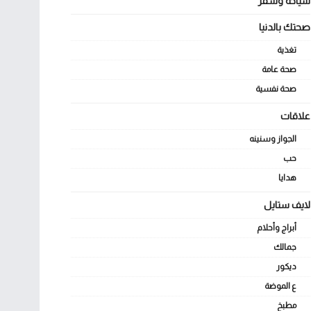
سياحة وسفر
صحتك بالدنيا
تغذية
صحة عامة
صحة نفسية
علاقات
الجواز وسنينه
حب
هدايا
لايف ستايل
أبراج وأحلام
جمالك
ديكور
ع الموضة
مطبخ