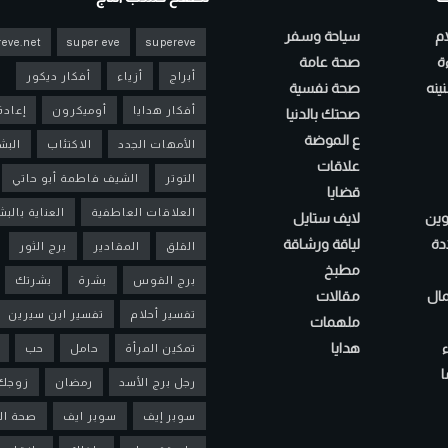
ام
سياحة وسفر
eve.net
super eve
supereve
ءة
صحة عامة
أبراج
أزياء
أفكار ديكور
ينه
صحة نفسية
أفكار هدايا
أوميكرون
إعادة
صحتك بالدنيا
ع الموضة
الأمهات الجدد
الاكتئاب
البش
علاقات
التوتر
الشيف فاطمة أبو حاتي
قضايا
العلاقات العاطفية
العناية بالب
لوين
لايف ستايل
دة
لياقة ورشاقة
القلق
المقادير
برج الثور
مطبخ
برج القوس
بشرة
بشرتك
مال
مقالات
تفسير أحلام
تفسير ابن سيرين
ملهمات
هدايا
تمكين المرأة
حامل
حب
ا
رجل برج الأسد
رمضان
زوجك
سوبر إيف
سوبر ايف
صحة ال