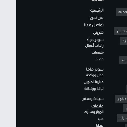
الرئيسية
super
من نحن
تواصل معنا
 تدوير
تجربتي
سوبر حواء
رة
رائدات أعمال
ملهمات
قضايا
شرة
سوبر ماما
حمل وولادة
حبايبنا الحلوين
لياقة ورشاقة
سياحة وسفر
ديكور
علاقات
الجواز وسنينه
مرأة
حب
هدايا