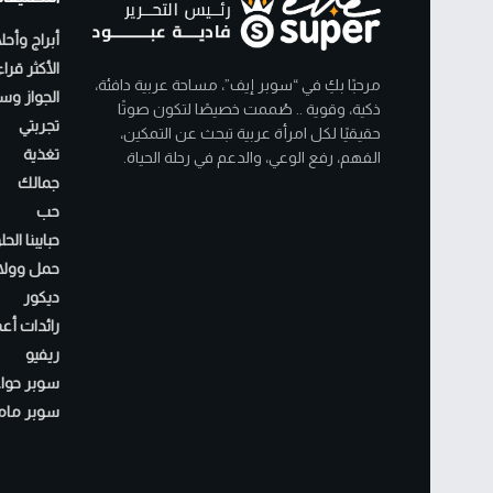
أبراج وأحل
الأكثر قرا
مرحبًا بكِ في “سوبر إيف”، مساحة عربية دافئة،
الجواز وسن
ذكية، وقوية .. صُممت خصيصًا لتكون صوتًا
تجربتي
حقيقيًا لكل امرأة عربية تبحث عن التمكين،
تغذية
الفهم، رفع الوعي، والدعم في رحلة الحياة.
جمالك
حب
حبايبنا الح
حمل وولا
ديكور
رائدات أع
ريفيو
سوبر حواء
سوبر مام