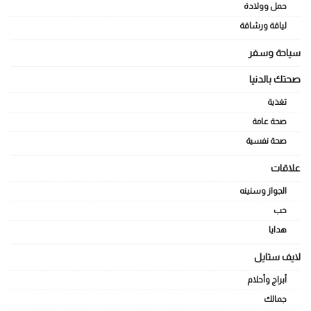
حمل وولادة
لياقة ورشاقة
سياحة وسفر
صحتك بالدنيا
تغذية
صحة عامة
صحة نفسية
علاقات
الجواز وسنينه
حب
هدايا
لايف ستايل
أبراج وأحلام
جمالك