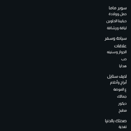
سوبر ماما
حمل وولادة
حبايبنا الحلوين
لياقة ورشاقة
سياحة وسفر
علاقات
الجواز وسنينه
حب
هدايا
لايف ستايل
أبراج وأحلام
ع الموضة
جمالك
ديكور
مطبخ
صحتك بالدنيا
تغذية