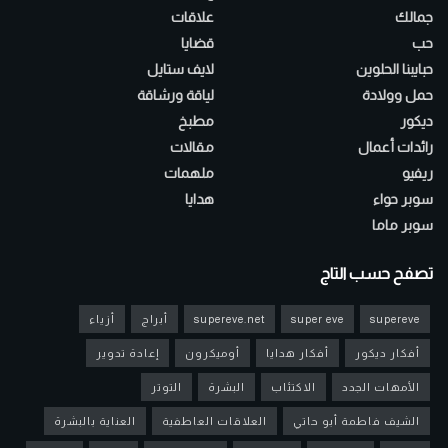
جمالك
علاقات
حب
قضايا
حبايبنا الحلوين
لايف ستايل
حمل وولادة
لياقة ورشاقة
ديكور
مطبخ
رائدات أعمال
مقالات
ريفيو
ملهمات
سوبر حواء
هدايا
سوبر ماما
تصفح حسب التاج
supereve
super eve
supereve.net
أبراج
أزياء
أفكار ديكور
أفكار هدايا
أوميكرون
إعادة تدوير
الأمهات الجدد
الاكتئاب
البشرة
التوتر
الشيف فاطمة أبو حاتي
العلاقات العاطفية
العناية بالبشرة