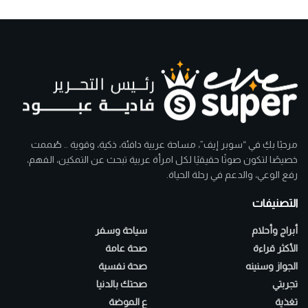
مرحبًا بكِ في “سوبر إيف”، مساحة عربية دافئة، ذكية، وقوية .. صُممت
خصيصًا لتكون صوتًا حقيقيًا لكل امرأة عربية تبحث عن التمكين، الفهم،
رفع الوعي، والدعم في رحلة الحياة.
التصنيفات
أبراج وأحلام
سياحة وسفر
الأكثر قراءة
صحة عامة
الجواز وسنينه
صحة نفسية
تجربتي
صحتك بالدنيا
تغذية
ع الموضة