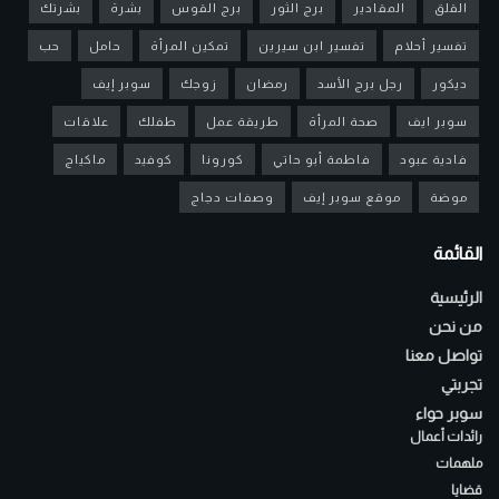
القلق
المقادير
برج الثور
برج القوس
بشرة
بشرتك
تفسير أحلام
تفسير ابن سيرين
تمكين المرأة
حامل
حب
ديكور
رجل برج الأسد
رمضان
زوجك
سوبر إيف
سوبر ايف
صحة المرأة
طريقة عمل
طفلك
علاقات
فادية عبود
فاطمة أبو حاتي
كورونا
كوفيد
ماكياج
موضة
موقع سوبر إيف
وصفات دجاج
القائمة
الرئيسية
من نحن
تواصل معنا
تجربتي
سوبر حواء
رائدات أعمال
ملهمات
قضايا