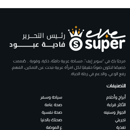
مرحبًا بكِ في “سوبر إيف”، مساحة عربية دافئة، ذكية، وقوية .. صُممت
خصيصًا لتكون صوتًا حقيقيًا لكل امرأة عربية تبحث عن التمكين، الفهم،
رفع الوعي، والدعم في رحلة الحياة.
التصنيفات
أبراج وأحلام
سياحة وسفر
الأكثر قراءة
صحة عامة
الجواز وسنينه
صحة نفسية
تجربتي
صحتك بالدنيا
تغذية
ع الموضة