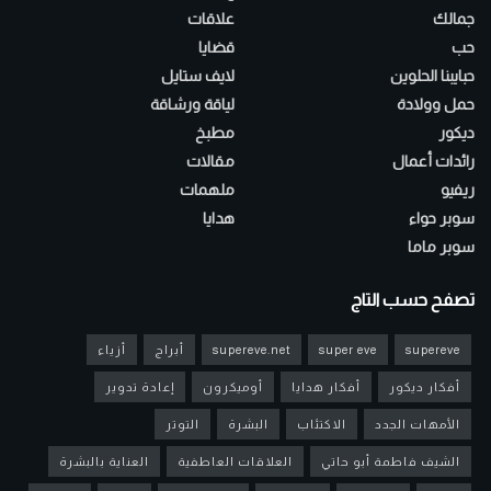
جمالك
علاقات
حب
قضايا
حبايبنا الحلوين
لايف ستايل
حمل وولادة
لياقة ورشاقة
ديكور
مطبخ
رائدات أعمال
مقالات
ريفيو
ملهمات
سوبر حواء
هدايا
سوبر ماما
تصفح حسب التاج
supereve
super eve
supereve.net
أبراج
أزياء
أفكار ديكور
أفكار هدايا
أوميكرون
إعادة تدوير
الأمهات الجدد
الاكتئاب
البشرة
التوتر
الشيف فاطمة أبو حاتي
العلاقات العاطفية
العناية بالبشرة