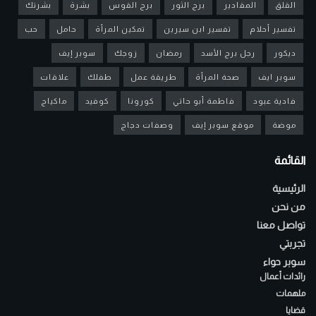
القلق
المقادير
برج الثور
برج القوس
بشرة
بشرتك
تفسير أحلام
تفسير ابن سيرين
تمكين المرأة
حامل
حب
ديكور
رجل برج الأسد
رمضان
زوجك
سوبر إيف
سوبر ايف
صحة المرأة
طريقة عمل
طفلك
علاقات
فادية عبود
فاطمة أبو حاتي
كورونا
كوفيد
ماكياج
موضة
موقع سوبر إيف
وصفات دجاج
القائمة
الرئيسية
من نحن
تواصل معنا
تجربتي
سوبر حواء
رائدات أعمال
ملهمات
قضايا