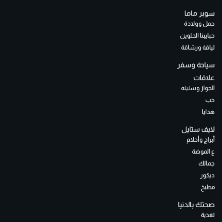
سوبر ماما
حمل وولادة
حبايبنا الحلوين
لياقة ورشاقة
سياحة وسفر
علاقات
الجواز وسنينه
حب
هدايا
لايف ستايل
أبراج وأحلام
ع الموضة
جمالك
ديكور
مطبخ
صحتك بالدنيا
تغذية