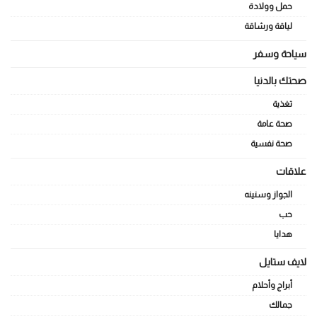
حمل وولادة
لياقة ورشاقة
سياحة وسفر
صحتك بالدنيا
تغذية
صحة عامة
صحة نفسية
علاقات
الجواز وسنينه
حب
هدايا
لايف ستايل
أبراج وأحلام
جمالك