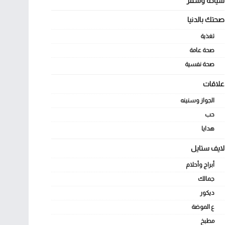
سياحة وسفر
صحتك بالدنيا
تغذية
صحة عامة
صحة نفسية
علاقات
الجواز وسنينه
حب
هدايا
لايف ستايل
أبراج وأحلام
جمالك
ديكور
ع الموضة
مطبخ