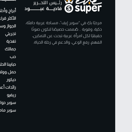
أبراج وأحل
الأكثر قرا
مرحبًا بكِ في “سوبر إيف”، مساحة عربية دافئة،
الجواز وسن
ذكية، وقوية .. صُممت خصيصًا لتكون صوتًا
تجربتي
حقيقيًا لكل امرأة عربية تبحث عن التمكين،
تغذية
الفهم، رفع الوعي، والدعم في رحلة الحياة.
جمالك
حب
حبايبنا الح
حمل وولا
ديكور
رائدات أع
ريفيو
سوبر حواء
سوبر مام