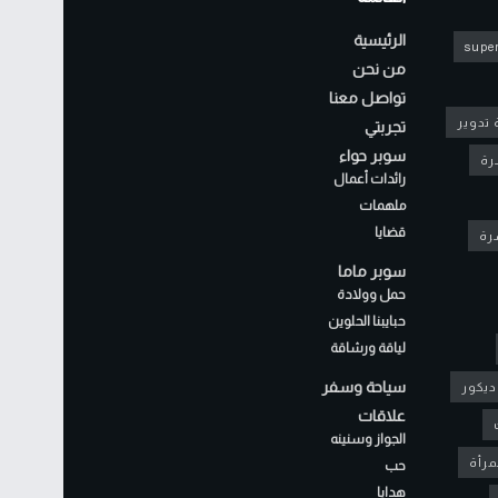
الرئيسية
super
من نحن
تواصل معنا
 تدوير
تجربتي
سوبر حواء
رة
رائدات أعمال
ملهمات
قضايا
شرة
سوبر ماما
حمل وولادة
حبايبنا الحلوين
لياقة ورشاقة
سياحة وسفر
ديكور
علاقات
الجواز وسنينه
مرأة
حب
هدايا