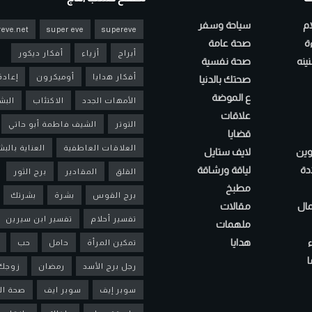
ام
سياحة وسفر
eve.net
super eve
supereve
ءة
صحة عامة
أبراج
أزياء
أفكار ديكور
ينه
صحة نفسية
أفكار هدايا
أوميكرون
إعادة
صحتك بالدنيا
ع الموضة
الأمهات الجدد
الاكتئاب
البش
علاقات
التوتر
الشيف فاطمة أبو حاتي
قضايا
العلاقات العاطفية
العناية بالب
لوين
لايف ستايل
دة
لياقة ورشاقة
القلق
المقادير
برج الثور
مطبخ
برج القوس
بشرة
بشرتك
مال
مقالات
تفسير أحلام
تفسير ابن سيرين
ملهمات
هدايا
تمكين المرأة
حامل
حب
ا
رجل برج الأسد
رمضان
زوجك
سوبر إيف
سوبر ايف
صحة ال