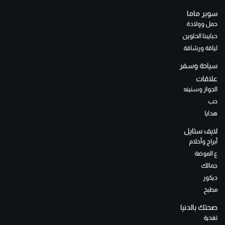
سوبر ماما
حمل وولادة
حبايبنا الحلوين
لياقة ورشاقة
سياحة وسفر
علاقات
الجواز وسنينه
حب
هدايا
لايف ستايل
أبراج وأحلام
ع الموضة
جمالك
ديكور
مطبخ
صحتك بالدنيا
تغذية