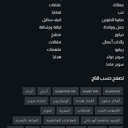
جمالك
علاقات
حب
قضايا
حبايبنا الحلوين
لايف ستايل
حمل وولادة
لياقة ورشاقة
ديكور
مطبخ
رائدات أعمال
مقالات
ريفيو
ملهمات
سوبر حواء
هدايا
سوبر ماما
تصفح حسب التاج
supereve
super eve
supereve.net
أبراج
أزياء
أفكار ديكور
أفكار هدايا
أوميكرون
إعادة تدوير
الأمهات الجدد
الاكتئاب
البشرة
التوتر
الشيف فاطمة أبو حاتي
العلاقات العاطفية
العناية بالبشرة