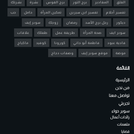
القلق
المقادير
برج الثور
برج القوس
بشرة
بشرتك
تفسير أحلام
تفسير ابن سيرين
تمكين المرأة
حامل
حب
ديكور
رجل برج الأسد
رمضان
زوجك
سوبر إيف
سوبر ايف
صحة المرأة
طريقة عمل
طفلك
علاقات
فادية عبود
فاطمة أبو حاتي
كورونا
كوفيد
ماكياج
موضة
موقع سوبر إيف
وصفات دجاج
القائمة
الرئيسية
من نحن
تواصل معنا
تجربتي
سوبر حواء
رائدات أعمال
ملهمات
قضايا