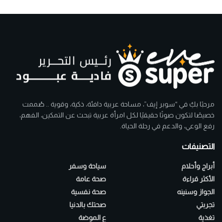
مرحبًا بكِ في “سوبر إيف”، مساحة عربية دافئة، ذكية، وقوية .. صُممت
خصيصًا لتكون صوتًا حقيقيًا لكل امرأة عربية تبحث عن التمكين، الفهم،
رفع الوعي، والدعم في رحلة الحياة.
التصنيفات
أبراج وأحلام
سياحة وسفر
الأكثر قراءة
صحة عامة
الجواز وسنينه
صحة نفسية
تجربتي
صحتك بالدنيا
تغذية
ع الموضة