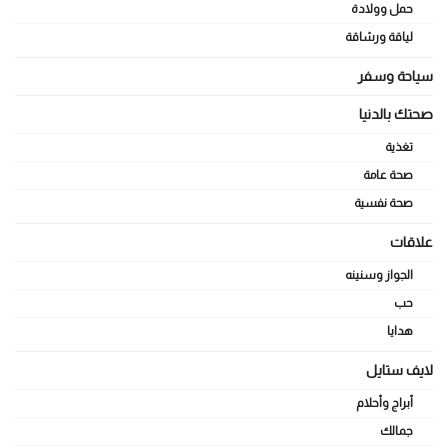
حمل وولادة
لياقة ورشاقة
سياحة وسفر
صحتك بالدنيا
تغذية
صحة عامة
صحة نفسية
علاقات
الجواز وسنينه
حب
هدايا
لايف ستايل
أبراج وأحلام
جمالك