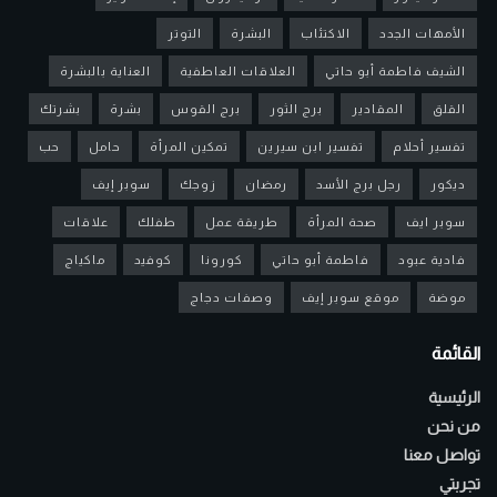
الأمهات الجدد
الاكتئاب
البشرة
التوتر
الشيف فاطمة أبو حاتي
العلاقات العاطفية
العناية بالبشرة
القلق
المقادير
برج الثور
برج القوس
بشرة
بشرتك
تفسير أحلام
تفسير ابن سيرين
تمكين المرأة
حامل
حب
ديكور
رجل برج الأسد
رمضان
زوجك
سوبر إيف
سوبر ايف
صحة المرأة
طريقة عمل
طفلك
علاقات
فادية عبود
فاطمة أبو حاتي
كورونا
كوفيد
ماكياج
موضة
موقع سوبر إيف
وصفات دجاج
القائمة
الرئيسية
من نحن
تواصل معنا
تجربتي