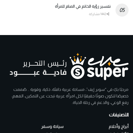
تفسير رؤية الخاتم في المنام للمرأة
1442 مشاركة
مرحبًا بكِ في “سوبر إيف”، مساحة عربية دافئة، ذكية، وقوية .. صُممت
خصيصًا لتكون صوتًا حقيقيًا لكل امرأة عربية تبحث عن التمكين، الفهم،
رفع الوعي، والدعم في رحلة الحياة.
التصنيفات
أبراج وأحلام
سياحة وسفر