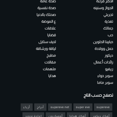
الأكثر قراءة
صحة عامة
الجواز وسنينه
صحة نفسية
تجربتي
صحتك بالدنيا
تغذية
ع الموضة
جمالك
علاقات
حب
قضايا
حبايبنا الحلوين
لايف ستايل
حمل وولادة
لياقة ورشاقة
ديكور
مطبخ
رائدات أعمال
مقالات
ريفيو
ملهمات
سوبر حواء
هدايا
سوبر ماما
تصفح حسب التاج
supereve
super eve
supereve.net
أبراج
أزياء
أفكار ديكور
أفكار هدايا
أوميكرون
إعادة تدوير