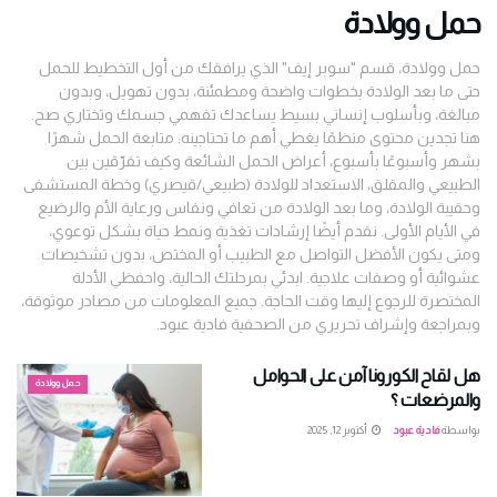
حمل وولادة
حمل وولادة، قسم "سوبر إيف" الذي يرافقك من أول التخطيط للحمل
حتى ما بعد الولادة بخطوات واضحة ومطمئنة، بدون تهويل، وبدون
مبالغة، وبأسلوب إنساني بسيط يساعدك تفهمي جسمك وتختاري صح.
هنا تجدين محتوى منظمًا يغطي أهم ما تحتاجينه: متابعة الحمل شهرًا
بشهر وأسبوعًا بأسبوع، أعراض الحمل الشائعة وكيف تفرّقين بين
الطبيعي والمقلق، الاستعداد للولادة (طبيعي/قيصري) وخطة المستشفى
وحقيبة الولادة، وما بعد الولادة من تعافي ونفاس ورعاية الأم والرضيع
في الأيام الأولى. نقدم أيضًا إرشادات تغذية ونمط حياة بشكل توعوي،
ومتى يكون الأفضل التواصل مع الطبيب أو المختص، بدون تشخيصات
عشوائية أو وصفات علاجية. ابدئي بمرحلتك الحالية، واحفظي الأدلة
المختصرة للرجوع إليها وقت الحاجة. جميع المعلومات من مصادر موثوقة،
وبمراجعة وإشراف تحريري من الصحفية فادية عبود.
هل لقاح الكورونا آمن على الحوامل
حمل وولادة
والمرضعات ؟
بواسطة
فادية عبود
أكتوبر 12, 2025