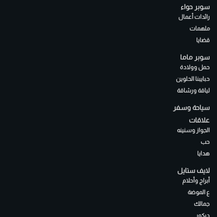
سوبر حواء
رائدات أعمال
ملهمات
قضايا
سوبر ماما
حمل وولادة
حبايبنا الحلوين
لياقة ورشاقة
سياحة وسفر
علاقات
الجواز وسنينه
حب
هدايا
لايف ستايل
أبراج وأحلام
ع الموضة
جمالك
ديكور