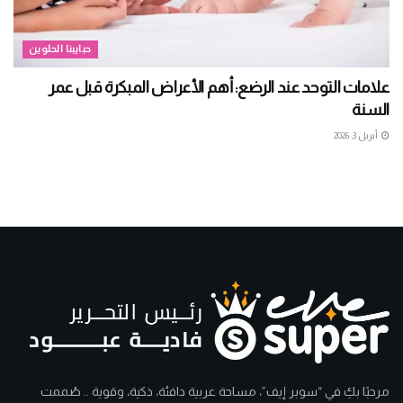
حبايبنا الحلوين
علامات التوحد عند الرضع: أهم الأعراض المبكرة قبل عمر
السنة
أبريل 3, 2026
مرحبًا بكِ في “سوبر إيف”، مساحة عربية دافئة، ذكية، وقوية .. صُممت