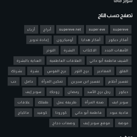
سوبر ماما
تصفح حسب التاج
supereve
super eve
supereve.net
أبراج
أزياء
أفكار ديكور
أفكار هدايا
أوميكرون
إعادة تدوير
الأمهات الجدد
الاكتئاب
البشرة
التوتر
الشيف فاطمة أبو حاتي
العلاقات العاطفية
العناية بالبشرة
القلق
المقادير
برج الثور
برج القوس
بشرة
بشرتك
تفسير أحلام
تفسير ابن سيرين
تمكين المرأة
حامل
حب
ديكور
رجل برج الأسد
رمضان
زوجك
سوبر إيف
سوبر ايف
صحة المرأة
طريقة عمل
طفلك
علاقات
فادية عبود
فاطمة أبو حاتي
كورونا
كوفيد
ماكياج
موضة
موقع سوبر إيف
وصفات دجاج