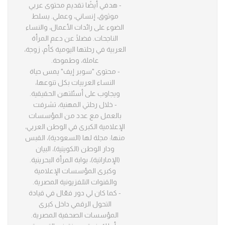
- هدفي أيضًا تقديم محتوى عربي
موثوق، إنساني، وعملي. يسلط
الضوء على رائدات الأعمال، والنساء
الناجحات. فضلًا عن دعم المرأة
العربية في رحلتها اليومية كأم، زوجة،
عاملة، وطموحة.
- محتوى "سوبر إيف" يمس حياة
النساء العربيات بكل تنوعها،
ويجاوب على أسئلتهن الحقيقية.
- خلال رحلتي المهنية، تشرفت
بالعمل مع عدد من المؤسسات
الإعلامية الكبرى في الوطن العربي،
منها: مجلة لها (السعودية)، القبس
ودار الوطن (الكويتية)، البيان
(الإماراتية)، بوابة المرأة البحرينية.
وكبرى المؤسسات الإعلامية
والقنوات التلفزيونية المصرية.
- كما كان لي دور فعّال في قيادة
التحول الرقمي داخل كبرى
المؤسسات الصحفية المصرية.