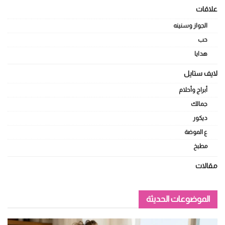
علاقات
الجواز وسنينه
حب
هدايا
لايف ستايل
أبراج وأحلام
جمالك
ديكور
ع الموضة
مطبخ
مقالات
الموضوعات الحديثة